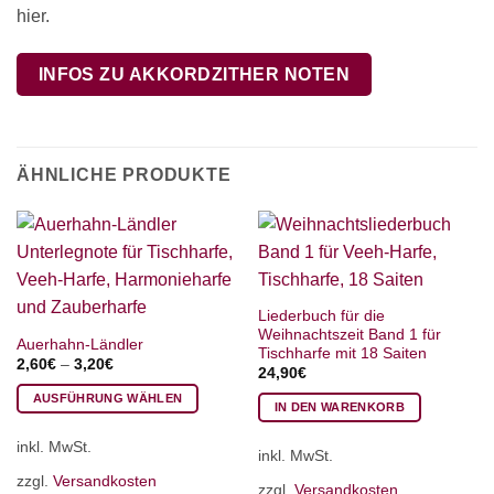
hier.
INFOS ZU AKKORDZITHER NOTEN
ÄHNLICHE PRODUKTE
Liederbuch für die
Weihnachtszeit Band 1 für
Auerhahn-Ländler
Tischharfe mit 18 Saiten
2,60
€
–
3,20
€
24,90
€
AUSFÜHRUNG WÄHLEN
IN DEN WARENKORB
Dieses
inkl. MwSt.
Produkt
inkl. MwSt.
weist
zzgl.
Versandkosten
zzgl.
Versandkosten
mehrere