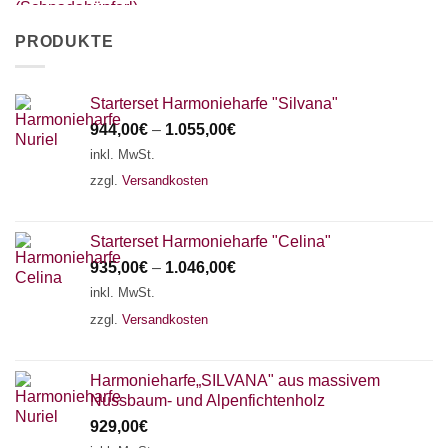
PRODUKTE
Starterset Harmonieharfe "Silvana"
944,00
€
–
1.055,00
€
inkl. MwSt.
zzgl.
Versandkosten
Starterset Harmonieharfe "Celina"
935,00
€
–
1.046,00
€
inkl. MwSt.
zzgl.
Versandkosten
Harmonieharfe„SILVANA" aus massivem
Nussbaum- und Alpenfichtenholz
929,00
€