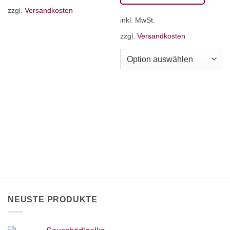
Dieses
zzgl.
Versandkosten
inkl. MwSt.
Produkt
weist
zzgl.
Versandkosten
mehrere
Varianten
auf.
Die
Optionen
können
auf
der
Produktseite
gewählt
werden
NEUSTE PRODUKTE