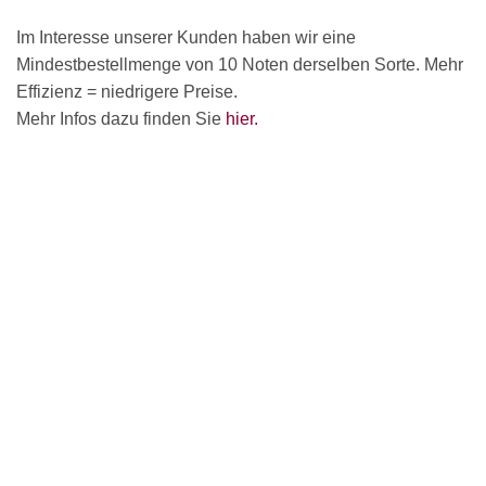
Im Interesse unserer Kunden haben wir eine
Mindestbestellmenge von 10 Noten derselben Sorte. Mehr
Effizienz = niedrigere Preise.
Mehr Infos dazu finden Sie
hier.
×
Chat Support
18 SAITEN
21 SAITEN
25 SAITEN
37 SAITEN