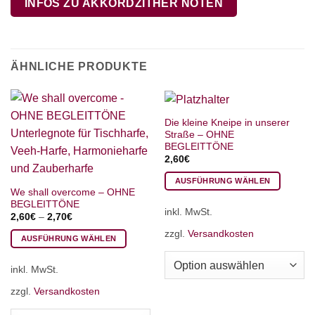
INFOS ZU AKKORDZITHER NOTEN
ÄHNLICHE PRODUKTE
Die kleine Kneipe in unserer
Straße – OHNE
BEGLEITTÖNE
2,60
€
AUSFÜHRUNG WÄHLEN
We shall overcome – OHNE
Dieses
BEGLEITTÖNE
inkl. MwSt.
Produkt
2,60
€
–
2,70
€
weist
zzgl.
Versandkosten
AUSFÜHRUNG WÄHLEN
mehrere
Dieses
Varianten
inkl. MwSt.
Produkt
auf.
weist
Die
zzgl.
Versandkosten
mehrere
Optionen
Varianten