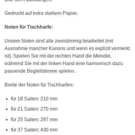
Gedruckt auf extra starkem Papier.
Noten für Tischharfe:
Unsere Noten sind alle zweistimmig bearbeitet (mit
×
Chat Support
Ausnahme mancher Kanons und wenn es explizit vermerkt
ist). Spielen Sie mit der rechten Hand die Melodie,
während Sie mit der linken Hand eine harmonisch dazu
passende Begleitstimme spielen.
18 SAITEN
21 SAITEN
25 SAITEN
37 SAITEN
Breite der Noten für Tischharfen:
AKKORDZITHER
für 18 Saiten: 210 mm
für 21 Saiten: 270 mm
für 25 Saiten: 297 mm
für 37 Saiten: 430 mm