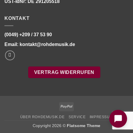
UST-IdNr: DE 291205518
KONTAKT
(0049) +209 / 37 53 90
Email:
kontakt@rohdemusik.de
VERTRAG WIDERRUFEN
Bitte stimmen Sie vorher der
Datenschutzerklärung
zu.
PayPal
ÜBER ROHDEMUSIK.DE
SERVICE
IMPRESSUM
Copyright 2026 ©
Flatsome Theme