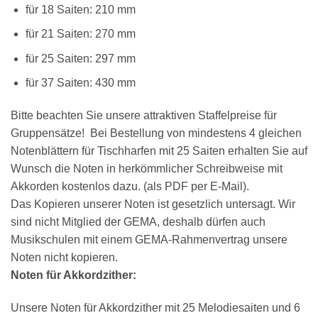
für 18 Saiten: 210 mm
für 21 Saiten: 270 mm
×
Chat Support
für 25 Saiten: 297 mm
für 37 Saiten: 430 mm
18 SAITEN
21 SAITEN
25 SAITEN
37 SAITEN
Bitte beachten Sie unsere attraktiven Staffelpreise für
Gruppensätze! Bei Bestellung von mindestens 4 gleichen
AKKORDZITHER
Notenblättern für Tischharfen mit 25 Saiten erhalten Sie auf
Wunsch die Noten in herkömmlicher Schreibweise mit
Akkorden kostenlos dazu. (als PDF per E-Mail).
Das Kopieren unserer Noten ist gesetzlich untersagt. Wir
sind nicht Mitglied der GEMA, deshalb dürfen auch
Musikschulen mit einem GEMA-Rahmenvertrag unsere
Noten nicht kopieren.
Noten für Akkordzither:
Unsere Noten für Akkordzither mit 25 Melodiesaiten und 6