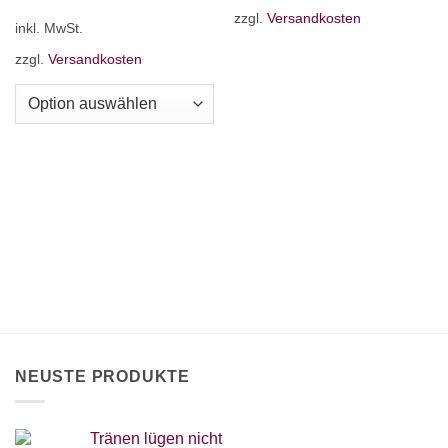
Dieses
zzgl.
Versandkosten
inkl. MwSt.
Produkt
weist
zzgl.
Versandkosten
mehrere
Varianten
auf.
Die
Optionen
können
auf
der
Produktseite
gewählt
werden
NEUSTE PRODUKTE
Tränen lügen nicht