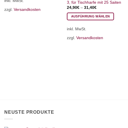
inkl. MwSt.
Produkt
3, für Tischharfe mit 25 Saiten
weist
24,90
€
–
31,40
€
zzgl.
Versandkosten
mehrere
AUSFÜHRUNG WÄHLEN
Varianten
Dieses
auf.
inkl. MwSt.
Produkt
Die
weist
Optionen
zzgl.
Versandkosten
mehrere
können
Varianten
auf
auf.
der
Die
Produktseite
Optionen
gewählt
können
werden
auf
der
Produktseite
gewählt
werden
NEUSTE PRODUKTE