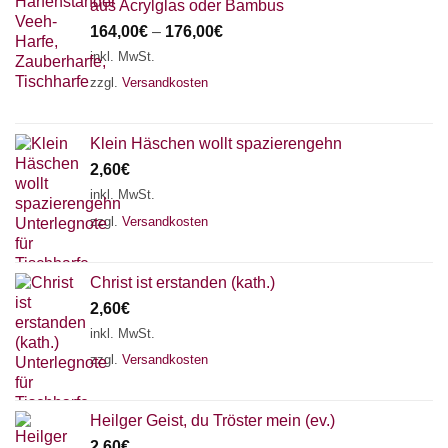
aus Acrylglas oder Bambus
164,00
€
–
176,00
€
inkl. MwSt.
zzgl.
Versandkosten
Klein Häschen wollt spazierengehn
2,60
€
inkl. MwSt.
zzgl.
Versandkosten
Christ ist erstanden (kath.)
2,60
€
inkl. MwSt.
zzgl.
Versandkosten
Heilger Geist, du Tröster mein (ev.)
2,60
€