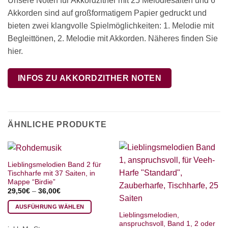
Unsere Noten für Akkordzither mit 25 Melodiesaiten und 6
Akkorden sind auf großformatigem Papier gedruckt und
bieten zwei klangvolle Spielmöglichkeiten: 1. Melodie mit
Begleittönen, 2. Melodie mit Akkorden. Näheres finden Sie
hier.
INFOS ZU AKKORDZITHER NOTEN
ÄHNLICHE PRODUKTE
Lieblingsmelodien Band 2 für
Tischharfe mit 37 Saiten, in
Mappe “Birdie”
29,50
€
–
36,00
€
AUSFÜHRUNG WÄHLEN
Lieblingsmelodien,
Dieses
anspruchsvoll, Band 1, 2 oder