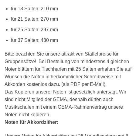
für 18 Saiten: 210 mm
für 21 Saiten: 270 mm
×
Chat Support
für 25 Saiten: 297 mm
für 37 Saiten: 430 mm
18 SAITEN
21 SAITEN
25 SAITEN
37 SAITEN
Bitte beachten Sie unsere attraktiven Staffelpreise für
AKKORDZITHER
Gruppensätze! Bei Bestellung von mindestens 4 gleichen
Notenblättern für Tischharfen mit 25 Saiten erhalten Sie auf
Wunsch die Noten in herkömmlicher Schreibweise mit
Akkorden kostenlos dazu. (als PDF per E-Mail).
Das Kopieren unserer Noten ist gesetzlich untersagt. Wir
sind nicht Mitglied der GEMA, deshalb dürfen auch
Musikschulen mit einem GEMA-Rahmenvertrag unsere
Noten nicht kopieren.
Noten für Akkordzither: