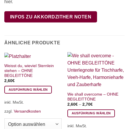
hier.
INFOS ZU AKKORDZITHER NOTEN
ÄHNLICHE PRODUKTE
Weisst du, wieviel Sternlein
stehen – OHNE
BEGLEITTÖNE
2,60
€
AUSFÜHRUNG WÄHLEN
We shall overcome – OHNE
Dieses
BEGLEITTÖNE
inkl. MwSt.
Produkt
2,60
€
–
2,70
€
weist
zzgl.
Versandkosten
AUSFÜHRUNG WÄHLEN
mehrere
Dieses
Varianten
inkl. MwSt.
Produkt
auf.