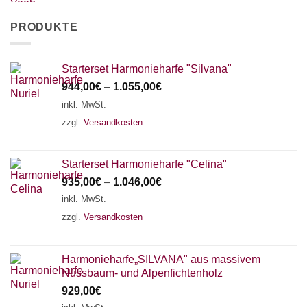
PRODUKTE
Starterset Harmonieharfe "Silvana"
944,00
€
–
1.055,00
€
inkl. MwSt.
zzgl.
Versandkosten
Starterset Harmonieharfe "Celina"
935,00
€
–
1.046,00
€
inkl. MwSt.
zzgl.
Versandkosten
Harmonieharfe„SILVANA" aus massivem
Nussbaum- und Alpenfichtenholz
929,00
€