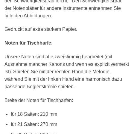
den Schwierigkeitsgrad leicht, . Den Schwierigkeitsgrad
der Notenblätter für andere Instrumente entnehmen Sie
bitte den Abbildungen.
Gedruckt auf extra starkem Papier.
Noten für Tischharfe:
×
Chat Support
Unsere Noten sind alle zweistimmig bearbeitet (mit
Ausnahme mancher Kanons und wenn es explizit vermerkt
ist). Spielen Sie mit der rechten Hand die Melodie,
18 SAITEN
21 SAITEN
25 SAITEN
37 SAITEN
während Sie mit der linken Hand eine harmonisch dazu
passende Begleitstimme spielen.
AKKORDZITHER
Breite der Noten für Tischharfen:
für 18 Saiten: 210 mm
für 21 Saiten: 270 mm