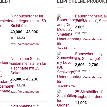
werden
werden
LIEBT
EMPFOHLENE PRODUK
Ringbuchordner für
Bauernhochzeit, a
Unterlegnoten mit 50
„Die Moldau“, Sme
Sichthüllen
2,60
€
40,00
€
–
48,00
€
inkl. MwSt.
inkl. MwSt.
zzgl.
Versandkosten
zzgl.
Versandkosten
Somewhere, my L
Noten zum Selbst-
(Dr. Schiwago)
Zusammenstellen für
2,60
€
–
2,70
€
Tischharfe mit 25
inkl. MwSt.
Saiten
zzgl.
Versandkosten
26,00
€
–
43,20
€
inkl. MwSt.
zzgl.
Versandkosten
25 Sichthüllen für 
Ringbuchordner
11,90
€
Notenmappe für