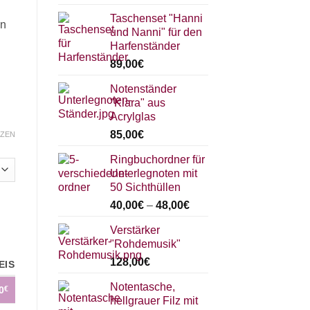
Taschenset "Hanni
en
und Nanni" für den
Harfenständer
89,00
€
Notenständer
"Klara" aus
Acrylglas
85,00
€
ZEN
Ringbuchordner für
Unterlegnoten mit
50 Sichthüllen
40,00
€
–
48,00
€
Verstärker
"Rohdemusik"
128,00
€
EIS
Notentasche,
0
€
hellgrauer Filz mit