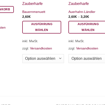
ENKORB
Bauernmenuett
Auerhahn-Ländler
2,60
€
2,60
€
–
3,20
€
AUSFÜHRUNG
AUSFÜHRUNG
sten
WÄHLEN
WÄHLEN
Dieses
Dieses
inkl. MwSt.
inkl. MwSt.
Produkt
Produkt
weist
weist
zzgl.
Versandkosten
zzgl.
Versandkosten
mehrere
mehrere
Varianten
Varianten
auf.
auf.
Die
Die
Optionen
Optionen
können
können
auf
auf
der
der
Produktseite
Produktseite
gewählt
gewählt