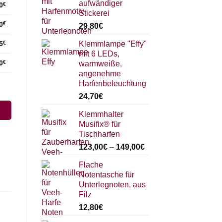
aufwändiger
0
€
Stickerei
0
€
29,80
€
Klemmlampe "Effy"
5
€
mit 6 LEDs,
0
€
warmweiße,
angenehme
Harfenbeleuchtung
24,70
€
Klemmhalter
Musifix® für
Tischharfen
123,00
€
–
149,00
€
Flache
Notentasche für
Unterlegnoten, aus
Filz
12,80
€