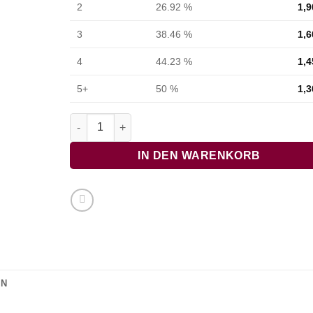
2
26.92 %
1,9
3
38.46 %
1,6
4
44.23 %
1,4
5+
50 %
1,3
Ein Sträußchen am Hute Menge
IN DEN WARENKORB
ON