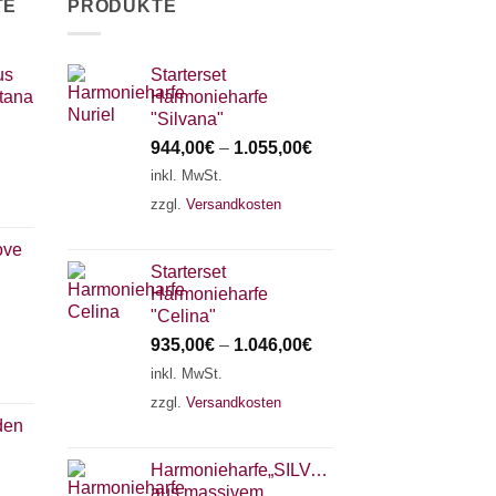
TE
PRODUKTE
us
Starterset
tana
Harmonieharfe
"Silvana"
944,00
€
–
1.055,00
€
inkl. MwSt.
zzgl.
Versandkosten
ove
Starterset
Harmonieharfe
"Celina"
935,00
€
–
1.046,00
€
inkl. MwSt.
zzgl.
Versandkosten
den
Harmonieharfe„SILVANA"
aus massivem