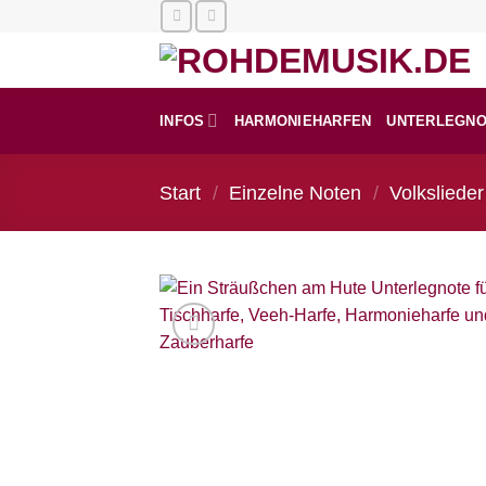
Zum
Inhalt
springen
INFOS
HARMONIEHARFEN
UNTERLEGN
Start
/
Einzelne Noten
/
Volkslieder