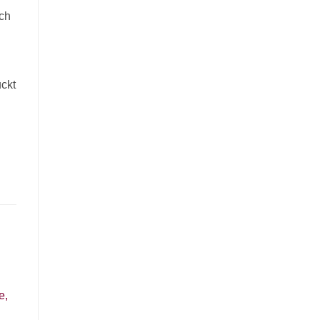
uch
ckt