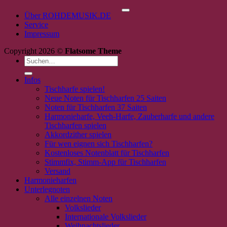
P
Über ROHDEMUSIK.DE
Service
Impressum
Copyright 2026 ©
Flatsome Theme
Suchen
nach:
Infos
Tischharfe spielen!
Neue Noten für Tischharfen 25 Saiten
Noten für Tischharfen 37 Saiten
Harmonieharfe, Veeh-Harfe, Zauberharfe und andere
Tischharfen spielen
Akkordzither spielen
Für wen eignen sich Tischharfen?
Kostenloses Notenblatt für Tischharfen
Stimmfix, Stimm-App für Tischharfen
Versand
Harmonieharfen
Unterlegnoten
Alle einzelnen Noten
Volkslieder
Internationale Volkslieder
Weihnachtslieder