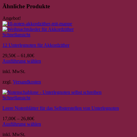
Ähnliche Produkte
Angebot!
Schnellansicht
12 Unterlegnoten für Akkordzither
29,50
€
–
61,80
€
Ausführung wählen
Dieses
inkl. MwSt.
Produkt
weist
zzgl.
Versandkosten
mehrere
Varianten
auf.
Schnellansicht
Die
Optionen
Leere Notenblätter für das Selbsterstellen von Unterlegnoten
können
auf
17,00
€
–
26,80
€
der
Ausführung wählen
Produktseite
Dieses
gewählt
inkl. MwSt.
Produkt