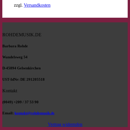
zzgl.
Versandkosten
ROHDEMUSIK.DE
Barbara Rohde
Wandelsweg 54
D-45894 Gelsenkirchen
UST-IdNr: DE 291205518
Kontakt
(0049) +209 / 37 53 90
Email:
kontakt@rohdemusik.de
Vertrag widerrufen