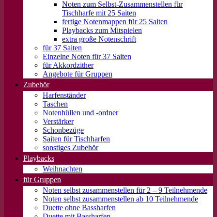
Noten zum Selbst-Zusammenstellen für
Tischharfe mit 25 Saiten
fertige Notenmappen für 25 Saiten
Playbacks zum Mitspielen
extra große Notenschrift
für 37 Saiten
Einzelne Noten für 37 Saiten
für Akkordzither
Angebote für Gruppen
Zubehör
Harfenständer
Taschen
Notenhüllen und -ordner
Verstärker
Schonbezüge
Saiten für Tischharfen
sonstiges Zubehör
Playbacks
Weihnachten
für Gruppen
Noten selbst zusammenstellen für 2 – 9 Teilnehmende
Noten selbst zusammenstellen ab 10 Teilnehmende
Duette ohne Bassharfen
Duette mit Bassharfen