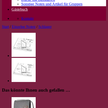
Sonstige Noten und Artikel für Gruppen
Gästebuch
Kontakt
Start
/
Einzelne Noten
/
Schlager
Das könnte Ihnen auch gefallen …