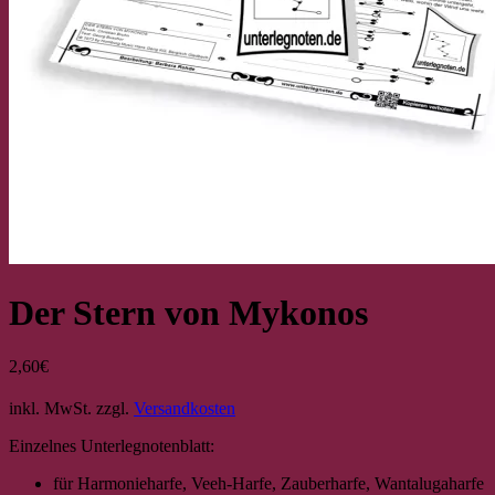
Der Stern von Mykonos
2,60
€
inkl. MwSt.
zzgl.
Versandkosten
Einzelnes Unterlegnotenblatt:
für Harmonieharfe, Veeh-Harfe, Zauberharfe, Wantalugaharfe