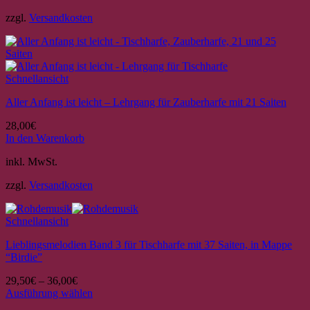
werden
weist
zzgl.
Versandkosten
mehrere
Varianten
auf.
Die
Optionen
Schnellansicht
können
auf
Aller Anfang ist leicht – Lehrgang für Zauberharfe mit 21 Saiten
der
Produktseite
28,00
€
gewählt
In den Warenkorb
werden
inkl. MwSt.
zzgl.
Versandkosten
Schnellansicht
Lieblingsmelodien Band 3 für Tischharfe mit 37 Saiten, in Mappe
“Birdie”
29,50
€
–
36,00
€
Ausführung wählen
Dieses