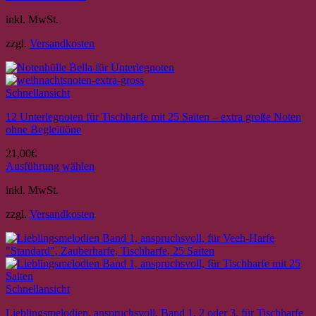
inkl. MwSt.
zzgl.
Versandkosten
Schnellansicht
12 Unterlegnoten für Tischharfe mit 25 Saiten – extra große Noten
ohne Begleittöne
21,00
€
Ausführung wählen
Dieses
inkl. MwSt.
Produkt
weist
zzgl.
Versandkosten
mehrere
Varianten
auf.
Die
Optionen
können
Schnellansicht
auf
der
Lieblingsmelodien, anspruchsvoll, Band 1, 2 oder 3, für Tischharfe