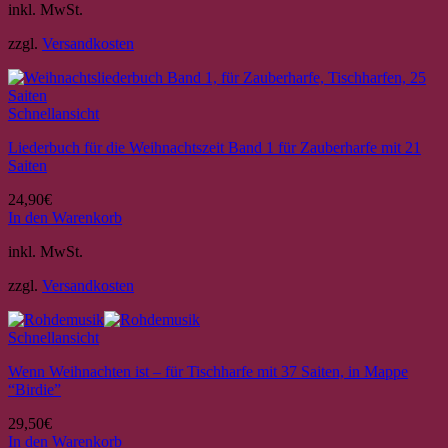
inkl. MwSt.
Produkt
weist
zzgl.
Versandkosten
mehrere
Varianten
auf.
Die
Schnellansicht
Optionen
können
Liederbuch für die Weihnachtszeit Band 1 für Zauberharfe mit 21
auf
Saiten
der
Produktseite
24,90
€
gewählt
In den Warenkorb
werden
inkl. MwSt.
zzgl.
Versandkosten
Schnellansicht
Wenn Weihnachten ist – für Tischharfe mit 37 Saiten, in Mappe
“Birdie”
29,50
€
In den Warenkorb