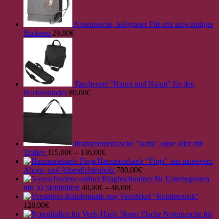
Notentasche, hellgrauer Filz mit aufwändiger
Stickerei
29,80
€
Taschenset "Hanni und Nanni" für den
Harfenständer
89,00
€
Instrumententasche "Isetta" ohne oder mit
Trolley
115,00
€
–
136,00
€
Harmonieharfe "Finja" aus massivem
Ahorn- und Alpenfichtenholz
780,00
€
Ringbuchordner für Unterlegnoten
mit 50 Sichthüllen
40,00
€
–
48,00
€
Verstärker "Rohdemusik"
128,00
€
Flache Notentasche für