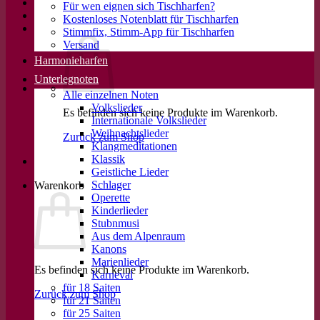
Für wen eignen sich Tischharfen?
Kostenloses Notenblatt für Tischharfen
Stimmfix, Stimm-App für Tischharfen
Versand
Harmonieharfen
Unterlegnoten
Alle einzelnen Noten
Volkslieder
Es befinden sich keine Produkte im Warenkorb.
Internationale Volkslieder
Weihnachtslieder
Zurück zum Shop
Klangmeditationen
Klassik
Geistliche Lieder
Schlager
Warenkorb
Operette
Kinderlieder
Stubnmusi
Aus dem Alpenraum
Kanons
Marienlieder
Es befinden sich keine Produkte im Warenkorb.
Karneval
für 18 Saiten
Zurück zum Shop
für 21 Saiten
für 25 Saiten