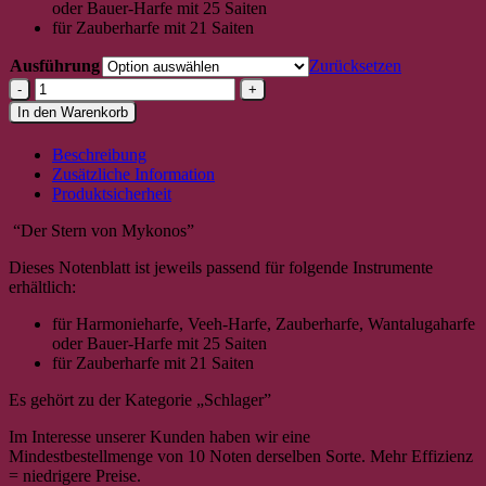
oder Bauer-Harfe mit 25 Saiten
für Zauberharfe mit 21 Saiten
Ausführung
Zurücksetzen
Der
Stern
In den Warenkorb
von
Mykonos
Beschreibung
Menge
Zusätzliche Information
Produktsicherheit
“Der Stern von Mykonos”
Dieses Notenblatt ist jeweils passend für folgende Instrumente
erhältlich:
für Harmonieharfe, Veeh-Harfe, Zauberharfe, Wantalugaharfe
oder Bauer-Harfe mit 25 Saiten
für Zauberharfe mit 21 Saiten
Es gehört zu der Kategorie „Schlager”
Im Interesse unserer Kunden haben wir eine
Mindestbestellmenge von 10 Noten derselben Sorte. Mehr Effizienz
= niedrigere Preise.