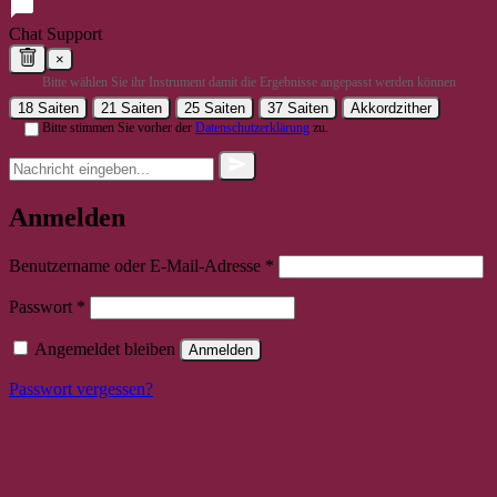
Chat Support
×
Bitte wählen Sie ihr Instrument damit die Ergebnisse angepasst werden können
18 Saiten
21 Saiten
25 Saiten
37 Saiten
Akkordzither
Bitte stimmen Sie vorher der
Datenschutzerklärung
zu.
Anmelden
Erforderlich
Benutzername oder E-Mail-Adresse
*
Erforderlich
Passwort
*
Angemeldet bleiben
Anmelden
Passwort vergessen?