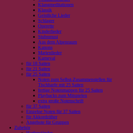
Klangmeditationen
Klassik
Geistliche Lieder
Schlager
Operette
Kinderlieder
Stubnmusi
Aus dem Alpenraum
Kanons
Marienlieder
Karneval
für 18 Saiten
für 21 Saiten
für 25 Saiten
Noten zum Selbst-Zusammenstellen für
Tischharfe mit 25 Saiten
fertige Notenmappen für 25 Saiten
Playbacks zum Mitspielen
extra große Notenschrift
für 37 Saiten
Einzelne Noten für 37 Saiten
für Akkordzither
Angebote für Gruppen
Zubehör
Harfenständer