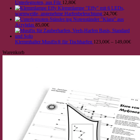
Unterlegnoten, aus Filz
12,80
€
Klemmlampe "Effy" mit 6 LEDs,
warmweiße, angenehme Harfenbeleuchtung
24,70
€
Notenständer "Klara" aus
Acrylglas
85,00
€
Klemmhalter Musifix® für Tischharfen
123,00
€
–
149,00
€
Warenkorb