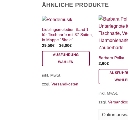
ÄHNLICHE PRODUKTE
Lieblingsmelodien Band 1
für Tischharfe mit 37 Saiten,
in Mappe “Birdie”
29,50
€
–
36,00
€
AUSFÜHRUNG
Barbara Polka
WÄHLEN
2,60
€
Dieses
AUSFÜHR
inkl. MwSt.
Produkt
WÄHLE
weist
zzgl.
Versandkosten
Dieses
mehrere
inkl. MwSt.
Produkt
Varianten
weist
auf.
zzgl.
Versandko
mehrere
Die
Varianten
Optionen
auf.
können
Die