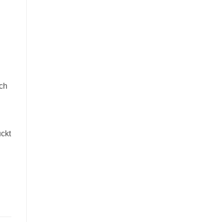
uch
ckt