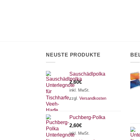
auf
Optionen
der
können
Produktseite
auf
gewählt
der
werden
Produktseite
gewählt
werden
NEUSTE PRODUKTE
BE
Sauschädlpolka
2,60
€
inkl. MwSt.
zzgl.
Versandkosten
Puchberg-Polka
2,60
€
inkl. MwSt.