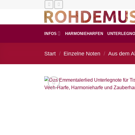
Zum
Inhalt
springen
INFOS
HARMONIEHARFEN
UNTERLEGN
Start
/
Einzelne Noten
/
Aus dem A