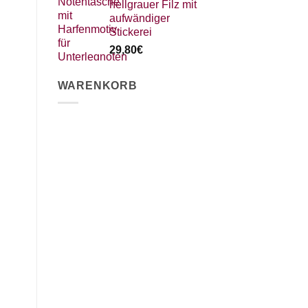
hellgrauer Filz mit
aufwändiger
Stickerei
29,80
€
WARENKORB