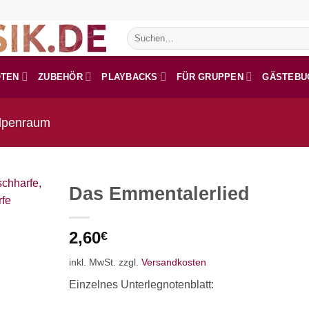
Suchen
nach:
OTEN
ZUBEHÖR
PLAYBACKS
FÜR GRUPPEN
GÄSTEBU
lpenraum
Das Emmentalerlied
2,60
€
inkl. MwSt.
zzgl.
Versandkosten
Einzelnes Unterlegnotenblatt: