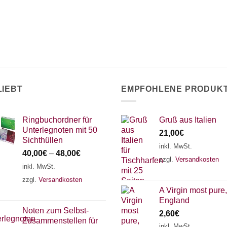
Die
Optionen
können
auf
der
Produktseite
gewählt
werden
LIEBT
EMPFOHLENE PRODUK
Ringbuchordner für
Gruß aus Italien
Unterlegnoten mit 50
21,00
€
Sichthüllen
inkl. MwSt.
40,00
€
–
48,00
€
zzgl.
Versandkosten
inkl. MwSt.
zzgl.
Versandkosten
A Virgin most pure,
England
Noten zum Selbst-
2,60
€
Zusammenstellen für
inkl. MwSt.