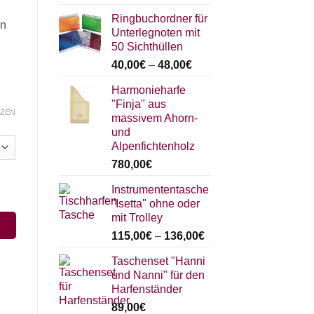
Ringbuchordner für
en
Unterlegnoten mit
50 Sichthüllen
40,00
€
–
48,00
€
Harmonieharfe
"Finja" aus
ZEN
massivem Ahorn-
und
Alpenfichtenholz
780,00
€
Instrumententasche
"Isetta" ohne oder
mit Trolley
115,00
€
–
136,00
€
Taschenset "Hanni
und Nanni" für den
Harfenständer
89,00
€