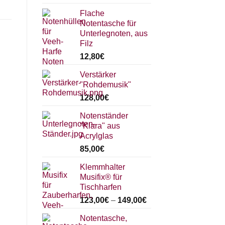
Flache
Notentasche für
Unterlegnoten, aus
Filz
12,80
€
Verstärker
"Rohdemusik"
128,00
€
Notenständer
"Klara" aus
Acrylglas
85,00
€
Klemmhalter
Musifix® für
Tischharfen
123,00
€
–
149,00
€
Notentasche,