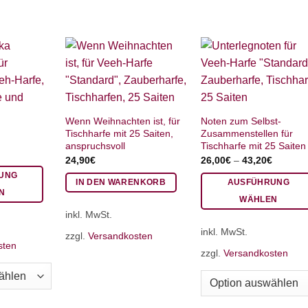
Wenn Weihnachten ist, für
Noten zum Selbst-
Tischharfe mit 25 Saiten,
Zusammenstellen für
anspruchsvoll
Tischharfe mit 25 Saiten
24,90
€
26,00
€
–
43,20
€
UNG
IN DEN WARENKORB
AUSFÜHRUNG
N
WÄHLEN
inkl. MwSt.
Dieses
inkl. MwSt.
Produkt
zzgl.
Versandkosten
sten
weist
zzgl.
Versandkosten
mehrere
Varianten
auf.