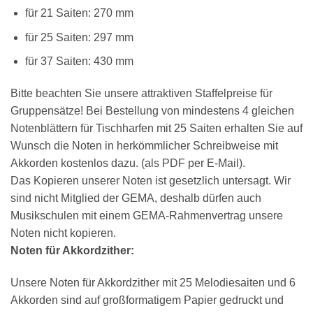
für 21 Saiten: 270 mm
×
Chat Support
für 25 Saiten: 297 mm
für 37 Saiten: 430 mm
Bitte beachten Sie unsere attraktiven Staffelpreise für
18 SAITEN
21 SAITEN
25 SAITEN
37 SAITEN
Gruppensätze! Bei Bestellung von mindestens 4 gleichen
Notenblättern für Tischharfen mit 25 Saiten erhalten Sie auf
AKKORDZITHER
Wunsch die Noten in herkömmlicher Schreibweise mit
Akkorden kostenlos dazu. (als PDF per E-Mail).
Das Kopieren unserer Noten ist gesetzlich untersagt. Wir
sind nicht Mitglied der GEMA, deshalb dürfen auch
Musikschulen mit einem GEMA-Rahmenvertrag unsere
Noten nicht kopieren.
Noten für Akkordzither:
Unsere Noten für Akkordzither mit 25 Melodiesaiten und 6
Akkorden sind auf großformatigem Papier gedruckt und