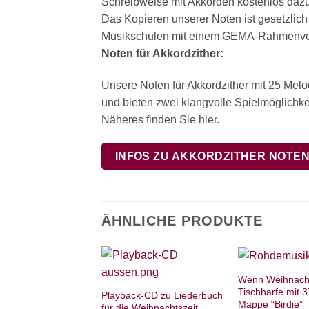
Schreibweise mit Akkorden kostenlos dazu.
Das Kopieren unserer Noten ist gesetzlich
Musikschulen mit einem GEMA-Rahmenvert
Noten für Akkordzither:
Unsere Noten für Akkordzither mit 25 Mel
und bieten zwei klangvolle Spielmöglichkei
Näheres finden Sie hier.
INFOS ZU AKKORDZITHER NOTE
ÄHNLICHE PRODUKTE
Wenn Weihnachte
Tischharfe mit 3
Playback-CD zu Liederbuch
Mappe “Birdie”
für die Weihnachtszeit,