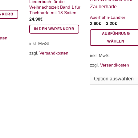
Liederbuch für die
Weihnachtszeit Band 1 für
Tischharfe mit 18 Saiten
ENKORB
Auerhahn-Ländler
24,90
€
2,60
€
–
3,20
€
IN DEN WARENKORB
AUSFÜHRUNG
sten
WÄHLEN
inkl. MwSt.
Dieses
zzgl.
Versandkosten
inkl. MwSt.
Produkt
weist
zzgl.
Versandkosten
mehrere
Varianten
auf.
Die
Optionen
können
auf
der
Produktseite
gewählt