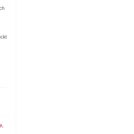
uch
ckt