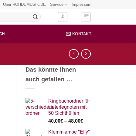
Über ROHDEMUSIK.DE
Service
Impressum
CH
KONTAKT
Das könnte Ihnen
auch gefallen …
Ringbuchordner für
Unterlegnoten mit
50 Sichthüllen
40,00
€
–
48,00
€
Klemmlampe "Effy"