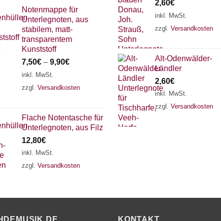
2,60
€
Notenmappe für
inkl. MwSt.
Unterlegnoten, aus
zzgl.
Versandkosten
stabilem, matt-
transparentem
Kunststoff
Alt-Odenwälder-
7,50
€
–
9,90
€
Ländler
inkl. MwSt.
2,60
€
zzgl.
Versandkosten
inkl. MwSt.
zzgl.
Versandkosten
Flache Notentasche für
Unterlegnoten, aus Filz
12,80
€
inkl. MwSt.
zzgl.
Versandkosten
HDEMUSIK.DE
KONTAKT