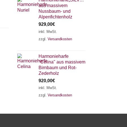
aus massivem
Nussbaum- und
Alpenfichtenholz
929,00
€
inkl. MwSt.
zzgl.
Versandkosten
×
Chat Support
Harmonieharfe
"Celina" aus massivem
18 SAITEN
21 SAITEN
25 SAITEN
37 SAITEN
Birnbaum und Rot-
Zederholz
920,00
€
AKKORDZITHER
inkl. MwSt.
zzgl.
Versandkosten