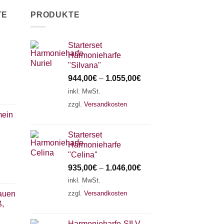
können
TE
PRODUKTE
auf
der
Produktseite
Starterset
Harmonieharfe
gewählt
"Silvana"
werden
944,00
€
–
1.055,00
€
inkl. MwSt.
zzgl.
Versandkosten
mein
Starterset
Harmonieharfe
"Celina"
935,00
€
–
1.046,00
€
inkl. MwSt.
zzgl.
Versandkosten
auen
ß,
Harmonieharfe„SILVANA"