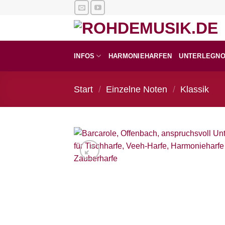
Zum
Inhalt
springen
INFOS
HARMONIEHARFEN
UNTERLEGN
Start
/
Einzelne Noten
/
Klassik