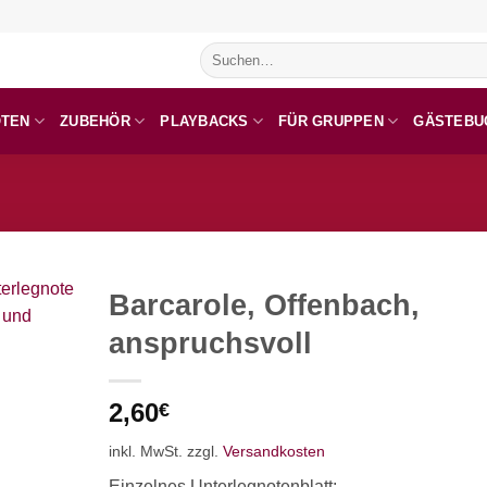
Suchen
nach:
OTEN
ZUBEHÖR
PLAYBACKS
FÜR GRUPPEN
GÄSTEBU
Barcarole, Offenbach,
anspruchsvoll
2,60
€
inkl. MwSt.
zzgl.
Versandkosten
Einzelnes Unterlegnotenblatt: