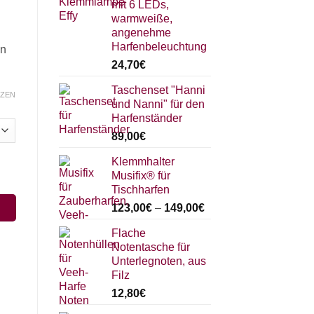
mit 6 LEDs,
warmweiße,
angenehme
Harfenbeleuchtung
en
24,70
€
Taschenset "Hanni
ZEN
und Nanni" für den
Harfenständer
89,00
€
Klemmhalter
Musifix® für
Tischharfen
123,00
€
–
149,00
€
Flache
Notentasche für
Unterlegnoten, aus
Filz
12,80
€