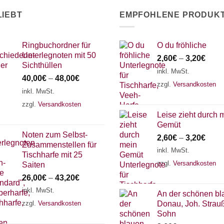
werden
LIEBT
EMPFOHLENE PRODUK
Ringbuchordner für
O du fröhliche
Unterlegnoten mit 50
2,60
€
–
3,20
€
Sichthüllen
inkl. MwSt.
40,00
€
–
48,00
€
zzgl.
Versandkosten
inkl. MwSt.
zzgl.
Versandkosten
Leise zieht durch 
Gemüt
Noten zum Selbst-
2,60
€
–
3,20
€
Zusammenstellen für
inkl. MwSt.
Tischharfe mit 25
zzgl.
Versandkosten
Saiten
26,00
€
–
43,20
€
inkl. MwSt.
An der schönen bl
zzgl.
Versandkosten
Donau, Joh. Strau
Sohn