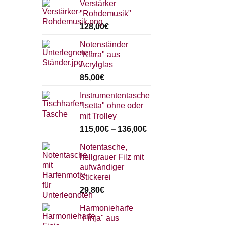
Verstärker
"Rohdemusik"
128,00
€
Notenständer
"Klara" aus
Acrylglas
85,00
€
Instrumententasche
"Isetta" ohne oder
mit Trolley
115,00
€
–
136,00
€
Notentasche,
hellgrauer Filz mit
aufwändiger
Stickerei
29,80
€
Harmonieharfe
"Finja" aus