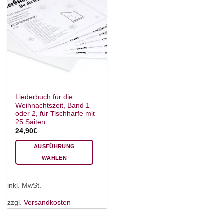
Liederbuch für die
Weihnachtszeit, Band 1
oder 2, für Tischharfe mit
25 Saiten
24,90
€
AUSFÜHRUNG
WÄHLEN
Dieses
Produkt
inkl. MwSt.
weist
mehrere
zzgl.
Versandkosten
Varianten
auf.