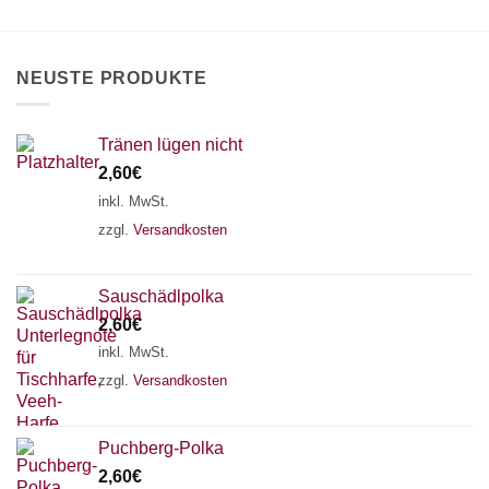
Die
Optionen
können
NEUSTE PRODUKTE
auf
der
Produktseite
Tränen lügen nicht
gewählt
2,60
€
werden
inkl. MwSt.
zzgl.
Versandkosten
Sauschädlpolka
2,60
€
inkl. MwSt.
zzgl.
Versandkosten
×
Chat Support
Puchberg-Polka
2,60
€