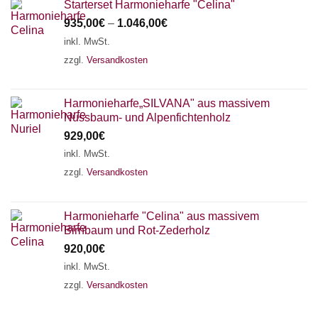
Starterset Harmonieharfe "Celina"
935,00
€
–
1.046,00
€
inkl. MwSt.
zzgl.
Versandkosten
Harmonieharfe„SILVANA" aus massivem
Nussbaum- und Alpenfichtenholz
929,00
€
inkl. MwSt.
zzgl.
Versandkosten
Harmonieharfe "Celina" aus massivem
Birnbaum und Rot-Zederholz
920,00
€
inkl. MwSt.
zzgl.
Versandkosten