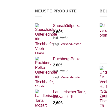
auf
der
NEUSTE PRODUKTE
BE
Produktseite
gewählt
werden
Sauschädlpolka
2,60
€
inkl. MwSt.
zzgl.
Versandkosten
Puchberg-Polka
2,60
€
inkl. MwSt.
zzgl.
Versandkosten
Landlerischer Tanz,
Mozart, 2. Teil
2,60
€