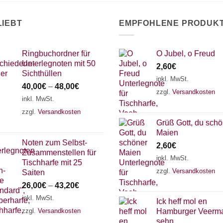
LIEBT
EMPFOHLENE PRODUK
Ringbuchordner für
O Jubel, o Freud
Unterlegnoten mit 50
2,60
€
Sichthüllen
inkl. MwSt.
40,00
€
–
48,00
€
zzgl.
Versandkosten
inkl. MwSt.
zzgl.
Versandkosten
Grüß Gott, du schö
Maien
Noten zum Selbst-
2,60
€
Zusammenstellen für
inkl. MwSt.
Tischharfe mit 25
zzgl.
Versandkosten
Saiten
26,00
€
–
43,20
€
inkl. MwSt.
Ick heff mol en
zzgl.
Versandkosten
Hamburger Veerma
sehn