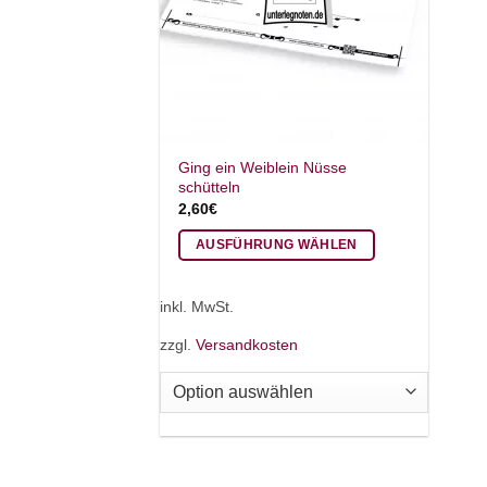
Ging ein Weiblein Nüsse
schütteln
2,60
€
AUSFÜHRUNG WÄHLEN
Dieses
Produkt
inkl. MwSt.
weist
zzgl.
Versandkosten
mehrere
Varianten
auf.
Die
Optionen
können