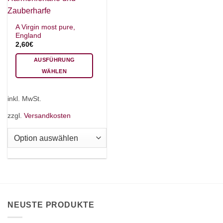
A Virgin most pure,
England
2,60
€
AUSFÜHRUNG
WÄHLEN
Dieses
Produkt
inkl. MwSt.
weist
mehrere
zzgl.
Versandkosten
Varianten
auf.
Die
Optionen
können
auf
der
Produktseite
NEUSTE PRODUKTE
gewählt
werden