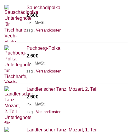
Sauschädlpolka
2,60
€
inkl. MwSt.
zzgl.
Versandkosten
Puchberg-Polka
2,60
€
inkl. MwSt.
zzgl.
Versandkosten
×
Chat Support
Landlerischer Tanz, Mozart, 2. Teil
2,60
€
inkl. MwSt.
18 SAITEN
21 SAITEN
25 SAITEN
37 SAITEN
zzgl.
Versandkosten
AKKORDZITHER
Landlerischer Tanz, Mozart, 1. Teil