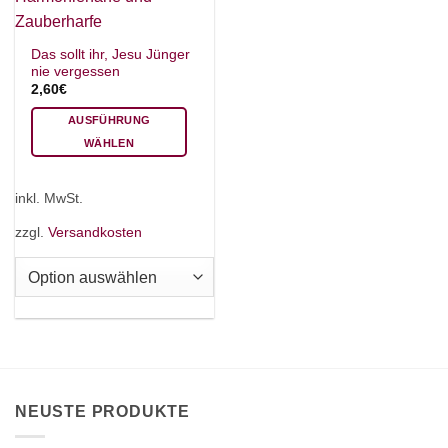
Das sollt ihr, Jesu Jünger
nie vergessen
2,60
€
AUSFÜHRUNG
WÄHLEN
Dieses
Produkt
inkl. MwSt.
weist
mehrere
zzgl.
Versandkosten
Varianten
auf.
Die
Optionen
können
auf
der
Produktseite
NEUSTE PRODUKTE
gewählt
werden