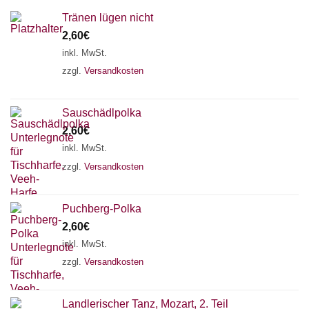
Tränen lügen nicht
2,60
€
inkl. MwSt.
zzgl.
Versandkosten
Sauschädlpolka
2,60
€
inkl. MwSt.
zzgl.
Versandkosten
×
Chat Support
Puchberg-Polka
2,60
€
inkl. MwSt.
zzgl.
Versandkosten
18 SAITEN
21 SAITEN
25 SAITEN
37 SAITEN
AKKORDZITHER
Landlerischer Tanz, Mozart, 2. Teil