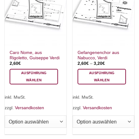
Caro Nome, aus
Gefangenenchor aus
Rigoletto, Guiseppe Verdi
Nabucco, Verdi
2,60
€
2,60
€
–
3,20
€
AUSFÜHRUNG
AUSFÜHRUNG
WÄHLEN
WÄHLEN
Dieses
Dieses
Produkt
Produkt
inkl. MwSt.
inkl. MwSt.
weist
weist
mehrere
mehrere
zzgl.
Versandkosten
zzgl.
Versandkosten
Varianten
Varianten
auf.
auf.
Die
Die
Optionen
Optionen