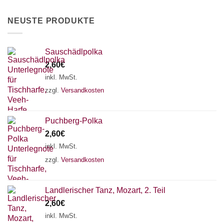
der
Produktseite
NEUSTE PRODUKTE
gewählt
werden
Sauschädlpolka
2,60
€
inkl. MwSt.
zzgl.
Versandkosten
Puchberg-Polka
2,60
€
inkl. MwSt.
zzgl.
Versandkosten
Landlerischer Tanz, Mozart, 2. Teil
2,60
€
inkl. MwSt.