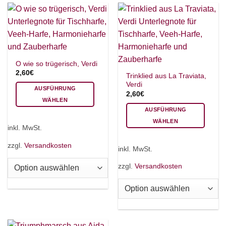
können
können
auf
auf
der
der
Produktseite
Produktseite
gewählt
gewählt
werden
werden
O wie so trügerisch, Verdi
2,60
€
Trinklied aus La Traviata,
Verdi
AUSFÜHRUNG
2,60
€
WÄHLEN
AUSFÜHRUNG
Dieses
WÄHLEN
Produkt
inkl. MwSt.
Dieses
weist
Produkt
mehrere
zzgl.
Versandkosten
inkl. MwSt.
weist
Varianten
mehrere
auf.
zzgl.
Versandkosten
Varianten
Die
auf.
Optionen
Die
können
Optionen
auf
können
der