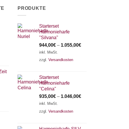
TE
PRODUKTE
Starterset
Harmonieharfe
"Silvana"
944,00
€
–
1.055,00
€
inkl. MwSt.
zzgl.
Versandkosten
Zeit
Starterset
Harmonieharfe
"Celina"
935,00
€
–
1.046,00
€
inkl. MwSt.
zzgl.
Versandkosten
Harmonieharfe„SILVANA"