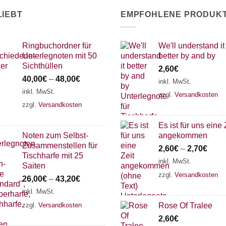
LIEBT
EMPFOHLENE PRODUK
Ringbuchordner für
We'll understand it
Unterlegnoten mit 50
better by and by
Sichthüllen
2,60
€
40,00
€
–
48,00
€
inkl. MwSt.
inkl. MwSt.
zzgl.
Versandkosten
zzgl.
Versandkosten
Es ist für uns eine 
Noten zum Selbst-
angekommen
Zusammenstellen für
2,60
€
–
2,70
€
Tischharfe mit 25
inkl. MwSt.
Saiten
zzgl.
Versandkosten
26,00
€
–
43,20
€
inkl. MwSt.
zzgl.
Versandkosten
Rose Of Tralee
2,60
€