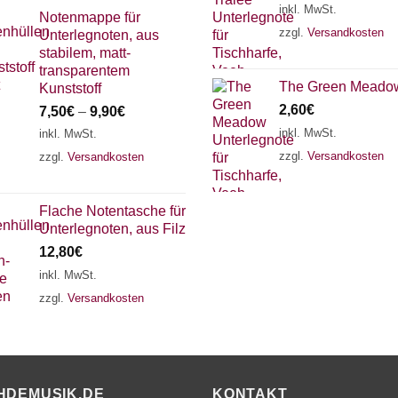
inkl. MwSt.
Notenmappe für
zzgl.
Versandkosten
Unterlegnoten, aus
stabilem, matt-
transparentem
The Green Meado
Kunststoff
2,60
€
7,50
€
–
9,90
€
inkl. MwSt.
inkl. MwSt.
zzgl.
Versandkosten
zzgl.
Versandkosten
Flache Notentasche für
Unterlegnoten, aus Filz
12,80
€
inkl. MwSt.
zzgl.
Versandkosten
HDEMUSIK.DE
KONTAKT