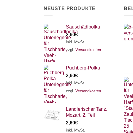
der
NEUSTE PRODUKTE
BE
Produktseite
gewählt
werden
Sauschädlpolka
2,60
€
inkl. MwSt.
zzgl.
Versandkosten
Puchberg-Polka
2,60
€
inkl. MwSt.
zzgl.
Versandkosten
Landlerischer Tanz,
Mozart, 2. Teil
2,60
€
inkl. MwSt.