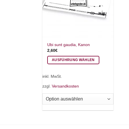
Ubi sunt gaudia, Kanon
2,60
€
AUSFÜHRUNG WÄHLEN
Dieses
Produkt
inkl. MwSt.
weist
zzgl.
Versandkosten
mehrere
Varianten
auf.
Die
Optionen
können
auf