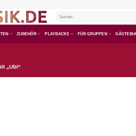
Suchen
nach:
OTEN
ZUBEHÖR
PLAYBACKS
FÜR GRUPPEN
GÄSTEBU
it „Ubi“