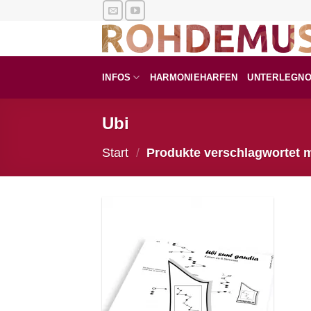
Zum
Inhalt
springen
INFOS
HARMONIEHARFEN
UNTERLEGN
Ubi
Start
/
Produkte verschlagwortet m