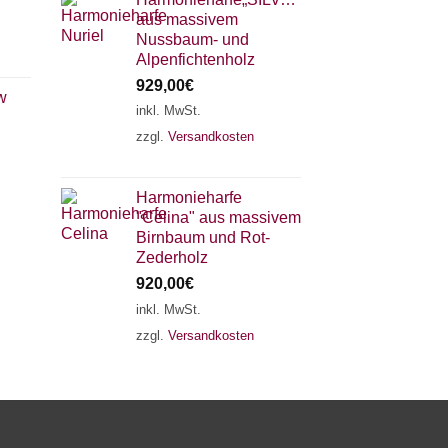
aus massivem
Nussbaum- und
Alpenfichtenholz
929,00
€
w
inkl. MwSt.
zzgl.
Versandkosten
×
Chat Support
Harmonieharfe
"Celina" aus massivem
18 SAITEN
21 SAITEN
25 SAITEN
37 SAITEN
Birnbaum und Rot-
Zederholz
920,00
€
AKKORDZITHER
inkl. MwSt.
zzgl.
Versandkosten