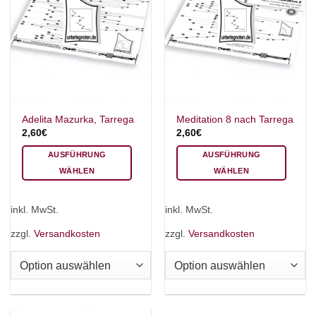
Adelita Mazurka, Tarrega
Meditation 8 nach Tarrega
2,60
€
2,60
€
AUSFÜHRUNG
AUSFÜHRUNG
WÄHLEN
WÄHLEN
Dieses
Dieses
Produkt
Produkt
inkl. MwSt.
inkl. MwSt.
weist
weist
mehrere
mehrere
zzgl.
Versandkosten
zzgl.
Versandkosten
Varianten
Varianten
auf.
auf.
Die
Die
Optionen
Optionen
können
können