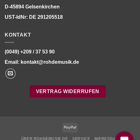
D-45894 Gelsenkirchen
UST-IdNr: DE 291205518
KONTAKT
(0049) +209 / 37 53 90
Email:
kontakt@rohdemusik.de
VERTRAG WIDERRUFEN
Bitte stimmen Sie vorher der
Datenschutzerklärung
zu.
PayPal
ÜBER ROHDEMUSIK.DE
SERVICE
IMPRESSUM