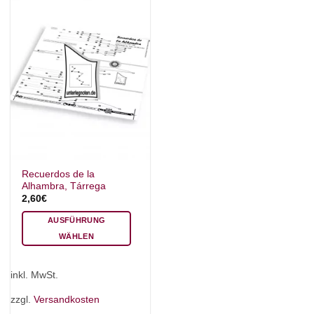
auf
auf
der
der
Produktseite
Produktseite
gewählt
gewählt
werden
werden
Recuerdos de la
Alhambra, Tárrega
2,60
€
AUSFÜHRUNG
WÄHLEN
Dieses
Produkt
inkl. MwSt.
weist
mehrere
zzgl.
Versandkosten
Varianten