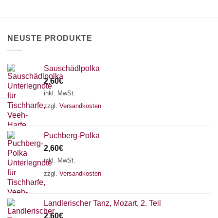
können
auf
der
Produktseite
NEUSTE PRODUKTE
gewählt
werden
Sauschädlpolka
2,60
€
inkl. MwSt.
zzgl.
Versandkosten
Puchberg-Polka
2,60
€
inkl. MwSt.
zzgl.
Versandkosten
×
Chat Support
Landlerischer Tanz, Mozart, 2. Teil
2,60
€