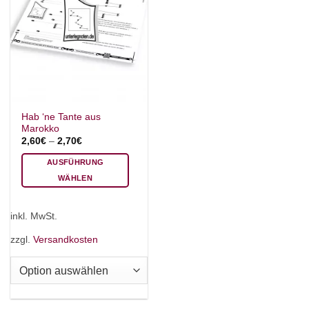
Hab ‘ne Tante aus
Marokko
2,60
€
–
2,70
€
AUSFÜHRUNG
WÄHLEN
Dieses
Produkt
inkl. MwSt.
weist
mehrere
zzgl.
Versandkosten
Varianten
auf.
Die
Optionen