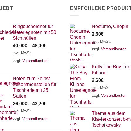
LIEBT
EMPFOHLENE PRODUK
Ringbuchordner für
Nocturne, Chopin
Unterlegnoten mit 50
2,60
€
Sichthüllen
inkl. MwSt.
40,00
€
–
48,00
€
zzgl.
Versandkosten
inkl. MwSt.
zzgl.
Versandkosten
Kelly The Boy Fro
Killane
Noten zum Selbst-
2,60
€
Zusammenstellen für
inkl. MwSt.
Tischharfe mit 25
zzgl.
Versandkosten
Saiten
26,00
€
–
43,20
€
inkl. MwSt.
Thema aus dem
zzgl.
Versandkosten
Klavierkonzert b-mo
Tschaikowsky