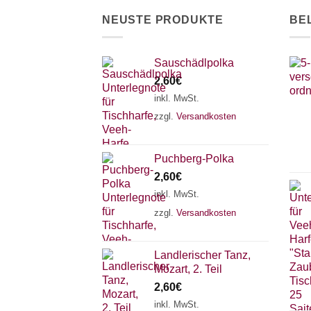
der
NEUSTE PRODUKTE
BE
Produktseite
gewählt
werden
Sauschädlpolka
2,60
€
inkl. MwSt.
zzgl.
Versandkosten
Puchberg-Polka
2,60
€
inkl. MwSt.
zzgl.
Versandkosten
Landlerischer Tanz,
Mozart, 2. Teil
2,60
€
inkl. MwSt.