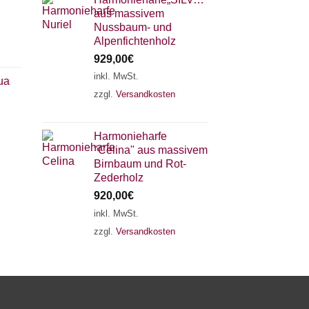
aus massivem
Nussbaum- und
Alpenfichtenholz
929,00
€
inkl. MwSt.
ua
zzgl.
Versandkosten
×
Chat Support
Harmonieharfe
"Celina" aus massivem
18 SAITEN
21 SAITEN
25 SAITEN
37 SAITEN
Birnbaum und Rot-
Zederholz
920,00
€
AKKORDZITHER
inkl. MwSt.
zzgl.
Versandkosten