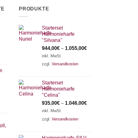
TE
PRODUKTE
Starterset
Harmonieharfe
"Silvana"
944,00
€
–
1.055,00
€
inkl. MwSt.
zzgl.
Versandkosten
m
Starterset
Harmonieharfe
"Celina"
935,00
€
–
1.046,00
€
inkl. MwSt.
zzgl.
Versandkosten
ll,
Harmonieharfe„SILVANA"