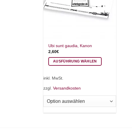
Ubi sunt gaudia, Kanon
2,60
€
AUSFÜHRUNG WÄHLEN
Dieses
Produkt
inkl. MwSt.
weist
zzgl.
Versandkosten
mehrere
Varianten
auf.
Die
Optionen
können
auf