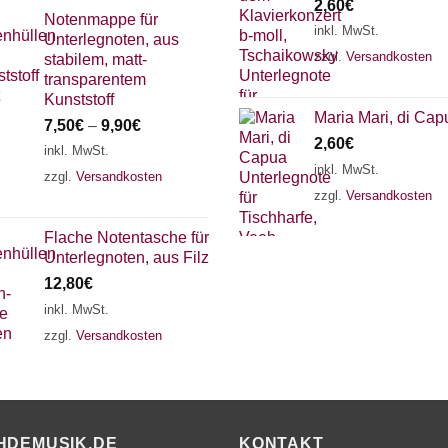
2,60
€
Notenmappe für
inkl. MwSt.
Unterlegnoten, aus
zzgl.
Versandkosten
stabilem, matt-
transparentem
Kunststoff
Maria Mari, di Cap
7,50
€
–
9,90
€
2,60
€
inkl. MwSt.
inkl. MwSt.
zzgl.
Versandkosten
zzgl.
Versandkosten
Flache Notentasche für
Unterlegnoten, aus Filz
12,80
€
inkl. MwSt.
zzgl.
Versandkosten
HDEMUSIK.DE
KONTAKT