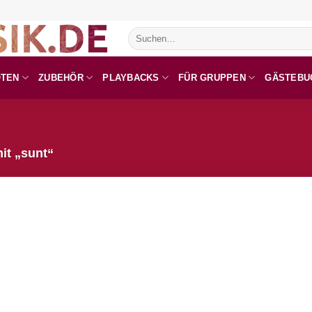
Suchen
nach:
OTEN
ZUBEHÖR
PLAYBACKS
FÜR GRUPPEN
GÄSTEBU
it „sunt“