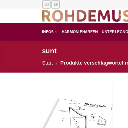
Zum
Inhalt
springen
INFOS
HARMONIEHARFEN
UNTERLEGN
sunt
Start
/
Produkte verschlagwortet m