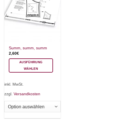
Summ, summ, summ
2,60
€
AUSFÜHRUNG
WÄHLEN
Dieses
Produkt
inkl. MwSt.
weist
mehrere
zzgl.
Versandkosten
Varianten
auf.
Die
Optionen
können