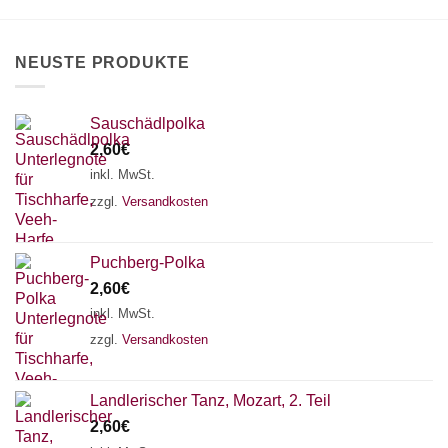
auf
der
Produktseite
NEUSTE PRODUKTE
gewählt
werden
Sauschädlpolka
2,60
€
inkl. MwSt.
zzgl.
Versandkosten
Puchberg-Polka
2,60
€
inkl. MwSt.
zzgl.
Versandkosten
×
Chat Support
Landlerischer Tanz, Mozart, 2. Teil
2,60
€