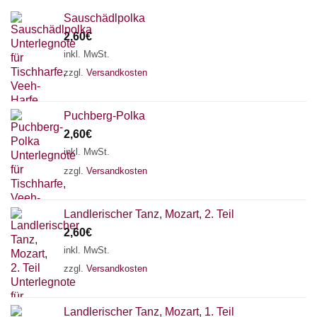
Sauschädlpolka
2,60
€
inkl. MwSt.
zzgl.
Versandkosten
Puchberg-Polka
2,60
€
inkl. MwSt.
zzgl.
Versandkosten
×
Chat Support
Landlerischer Tanz, Mozart, 2. Teil
2,60
€
inkl. MwSt.
zzgl.
Versandkosten
18 SAITEN
21 SAITEN
25 SAITEN
37 SAITEN
AKKORDZITHER
Landlerischer Tanz, Mozart, 1. Teil