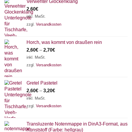
Verwehter Glockenklang
2,60
€
inkl. MwSt.
zzgl.
Versandkosten
Horch, was kommt von draußen rein
2,60
€
–
2,70
€
inkl. MwSt.
zzgl.
Versandkosten
Gretel Pastetel
2,60
€
–
3,20
€
inkl. MwSt.
zzgl.
Versandkosten
Transluzente Notenmappe in DinA3-Format, aus
Kunststoff (Farbe: hellgrau)