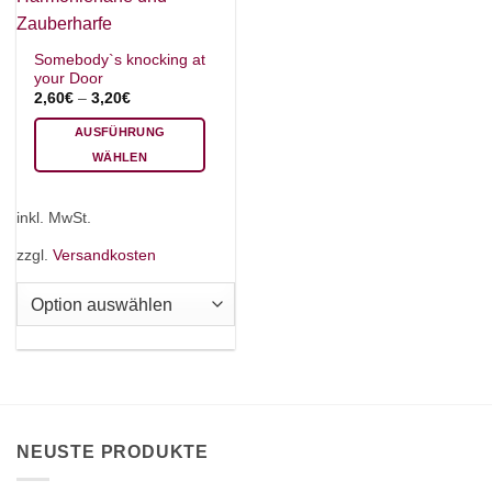
Somebody`s knocking at
your Door
2,60
€
–
3,20
€
AUSFÜHRUNG
WÄHLEN
Dieses
Produkt
inkl. MwSt.
weist
mehrere
zzgl.
Versandkosten
Varianten
auf.
Die
Optionen
können
auf
der
Produktseite
NEUSTE PRODUKTE
gewählt
werden