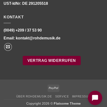
UST-IdNr: DE 291205518
KONTAKT
(0049) +209 / 37 53 90
Email:
kontakt@rohdemusik.de
VERTRAG WIDERRUFEN
Bitte stimmen Sie vorher der
Datenschutzerklärung
zu.
PayPal
ÜBER ROHDEMUSIK.DE
SERVICE
IMPRESSUM
Copyright 2026 ©
Flatsome Theme