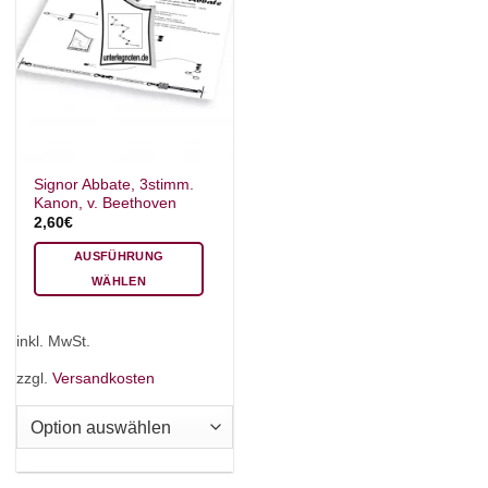
Signor Abbate, 3stimm.
Kanon, v. Beethoven
2,60
€
AUSFÜHRUNG
WÄHLEN
Dieses
Produkt
inkl. MwSt.
weist
mehrere
zzgl.
Versandkosten
Varianten
auf.
Die
Optionen