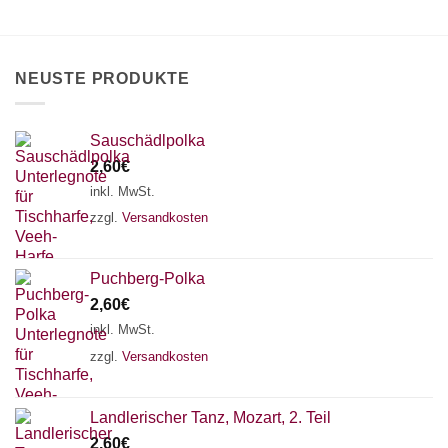
können
auf
der
Produktseite
NEUSTE PRODUKTE
gewählt
werden
Sauschädlpolka
2,60
€
inkl. MwSt.
zzgl.
Versandkosten
Puchberg-Polka
2,60
€
inkl. MwSt.
zzgl.
Versandkosten
×
Chat Support
Landlerischer Tanz, Mozart, 2. Teil
2,60
€