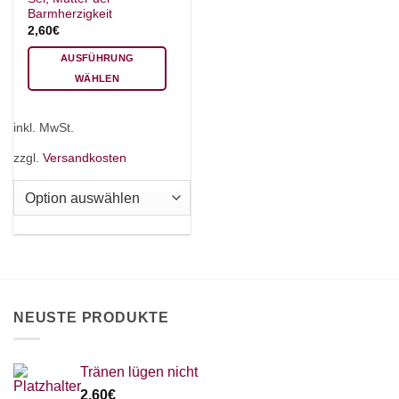
Barmherzigkeit
2,60
€
AUSFÜHRUNG
WÄHLEN
Dieses
Produkt
inkl. MwSt.
weist
mehrere
zzgl.
Versandkosten
Varianten
auf.
Die
Optionen
können
auf
der
Produktseite
NEUSTE PRODUKTE
gewählt
werden
Tränen lügen nicht
2,60
€