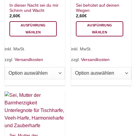
In dieser Nacht sei du mir
Sei behütet auf deinen
Schirm und Wacht
Wegen
2,60
€
2,60
€
AUSFÜHRUNG
AUSFÜHRUNG
WÄHLEN
WÄHLEN
Dieses
Dieses
Produkt
Produkt
inkl. MwSt.
inkl. MwSt.
weist
weist
mehrere
mehrere
zzgl.
Versandkosten
zzgl.
Versandkosten
Varianten
Varianten
×
Chat Support
auf.
auf.
Die
Die
Optionen
Optionen
können
können
18 SAITEN
21 SAITEN
25 SAITEN
37 SAITEN
auf
auf
der
der
Produktseite
Produktseite
AKKORDZITHER
gewählt
gewählt
werden
werden
Sei, Mutter der