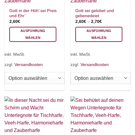
Gott in der Höh’ sei Preis
Gott sei gelobet und
und Ehr’
gebenedeiet
2,60
€
2,60
€
–
2,70
€
AUSFÜHRUNG
AUSFÜHRUNG
WÄHLEN
WÄHLEN
Dieses
Dieses
Produkt
Produkt
inkl. MwSt.
inkl. MwSt.
weist
weist
mehrere
mehrere
zzgl.
Versandkosten
zzgl.
Versandkosten
Varianten
Varianten
auf.
auf.
Die
Die
Optionen
Optionen
können
können
auf
auf
der
der
Produktseite
Produktseite
gewählt
gewählt
werden
werden