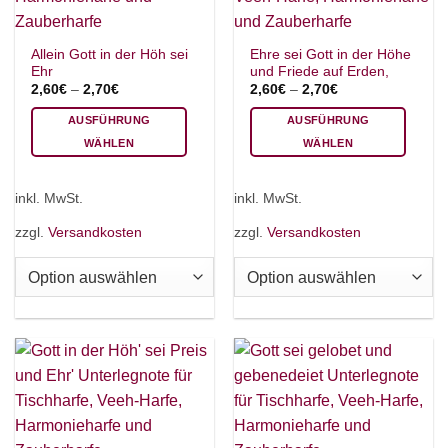
Allein Gott in der Höh sei
Ehre sei Gott in der Höhe
Ehr
und Friede auf Erden,
2,60
€
–
2,70
€
2,60
€
–
2,70
€
AUSFÜHRUNG
AUSFÜHRUNG
WÄHLEN
WÄHLEN
Dieses
Dieses
Produkt
Produkt
inkl. MwSt.
inkl. MwSt.
weist
weist
mehrere
mehrere
zzgl.
Versandkosten
zzgl.
Versandkosten
Varianten
Varianten
auf.
auf.
Die
Die
Optionen
Optionen
können
können
auf
auf
der
der
Produktseite
Produktseite
gewählt
gewählt
werden
werden