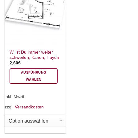
Willst Du immer weiter
schweifen, Kanon, Haydn
2,60
€
AUSFÜHRUNG
WÄHLEN
Dieses
Produkt
inkl. MwSt.
weist
mehrere
zzgl.
Versandkosten
Varianten
auf.
Die
Optionen