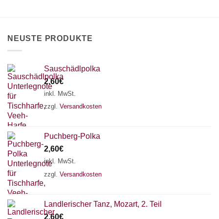
können
auf
der
Produktseite
NEUSTE PRODUKTE
gewählt
werden
Sauschädlpolka
2,60
€
inkl. MwSt.
zzgl.
Versandkosten
Puchberg-Polka
2,60
€
inkl. MwSt.
zzgl.
Versandkosten
×
Chat Support
Landlerischer Tanz, Mozart, 2. Teil
2,60
€