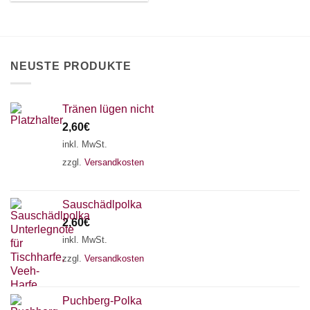
können
auf
der
Produktseite
NEUSTE PRODUKTE
gewählt
werden
Tränen lügen nicht
2,60
€
inkl. MwSt.
zzgl.
Versandkosten
Sauschädlpolka
2,60
€
inkl. MwSt.
zzgl.
Versandkosten
×
Chat Support
Puchberg-Polka