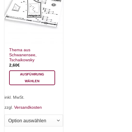
Thema aus
Schwanensee,
Tschaikowsky
2,60
€
AUSFÜHRUNG
WÄHLEN
Dieses
Produkt
inkl. MwSt.
weist
mehrere
zzgl.
Versandkosten
Varianten
auf.
Die
Optionen