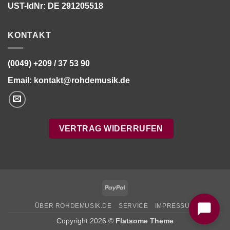
UST-IdNr: DE 291205518
KONTAKT
(0049) +209 / 37 53 90
Email:
kontakt@rohdemusik.de
VERTRAG WIDERRUFEN
Bitte stimmen Sie vorher der
Datenschutzerklärung
zu.
PayPal
ÜBER ROHDEMUSIK.DE
SERVICE
IMPRESSUM
Copyright 2026 ©
Flatsome Theme