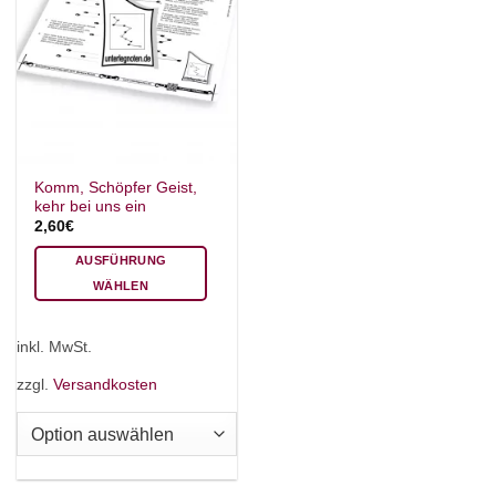
Komm, Schöpfer Geist,
kehr bei uns ein
2,60
€
AUSFÜHRUNG
WÄHLEN
Dieses
Produkt
inkl. MwSt.
weist
mehrere
zzgl.
Versandkosten
Varianten
auf.
Die
Optionen