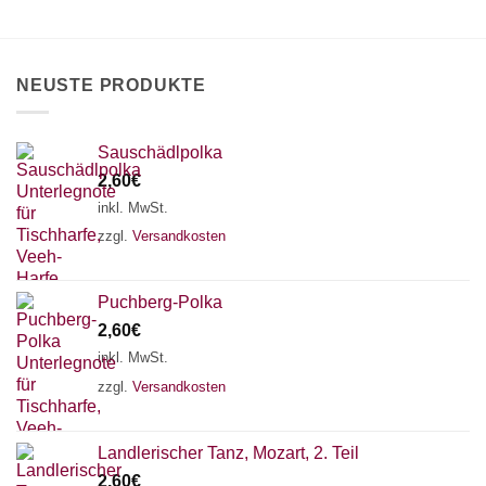
können
auf
der
Produktseite
NEUSTE PRODUKTE
gewählt
werden
Sauschädlpolka
2,60
€
inkl. MwSt.
zzgl.
Versandkosten
Puchberg-Polka
2,60
€
inkl. MwSt.
zzgl.
Versandkosten
×
Chat Support
Landlerischer Tanz, Mozart, 2. Teil
2,60
€