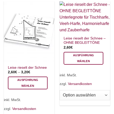
können
auf
auf
der
der
Produktseite
Produktseite
gewählt
gewählt
werden
werden
Leise rieselt der Schnee –
OHNE BEGLEITTÖNE
2,60
€
AUSFÜHRUNG
WÄHLEN
Dieses
Leise rieselt der Schnee
2,60
€
–
3,20
€
Produkt
inkl. MwSt.
weist
AUSFÜHRUNG
mehrere
zzgl.
Versandkosten
WÄHLEN
Varianten
Dieses
auf.
Produkt
Die
inkl. MwSt.
weist
Optionen
mehrere
zzgl.
Versandkosten
können
Varianten