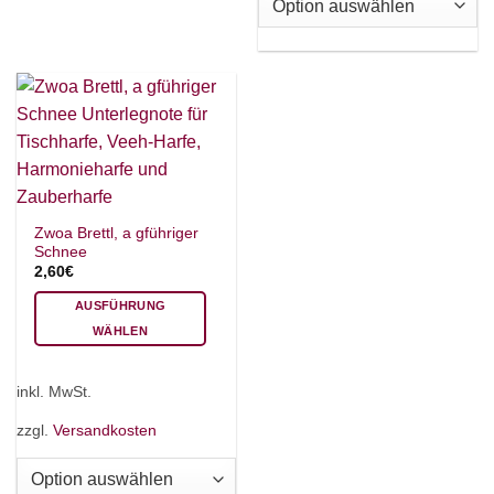
Die
AKKORDZITHER
Optionen
können
auf
der
Produktseite
gewählt
werden
Zwoa Brettl, a gführiger
Schnee
2,60
€
AUSFÜHRUNG
WÄHLEN
Dieses
Produkt
inkl. MwSt.
weist
mehrere
zzgl.
Versandkosten
Varianten
auf.