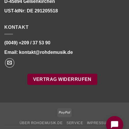
D-45894 Gelsenkirchen
UST-IdNr: DE 291205518
KONTAKT
(0049) +209 / 37 53 90
Email:
kontakt@rohdemusik.de
VERTRAG WIDERRUFEN
Bitte stimmen Sie vorher der
Datenschutzerklärung
zu.
PayPal
ÜBER ROHDEMUSIK.DE
SERVICE
IMPRESSUM