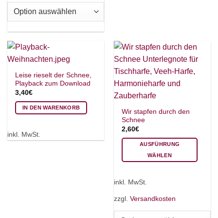
auf
auf.
der
Die
Produktseite
Optionen
gewählt
können
werden
auf
der
Produktseite
Leise rieselt der Schnee,
gewählt
Playback zum Download
werden
3,40
€
IN DEN WARENKORB
Wir stapfen durch den
Schnee
2,60
€
inkl. MwSt.
AUSFÜHRUNG
WÄHLEN
Dieses
×
Chat Support
Produkt
inkl. MwSt.
weist
mehrere
zzgl.
Versandkosten
Varianten
18 SAITEN
21 SAITEN
25 SAITEN
37 SAITEN
auf.