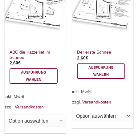
ABC die Katze lief im
Der erste Schnee
Schnee
2,60
€
2,60
€
AUSFÜHRUNG
AUSFÜHRUNG
WÄHLEN
WÄHLEN
Dieses
Dieses
Produkt
inkl. MwSt.
Produkt
weist
inkl. MwSt.
weist
mehrere
zzgl.
Versandkosten
mehrere
zzgl.
Versandkosten
Varianten
Varianten
auf.
auf.
Die
Die
Optionen
Optionen
können