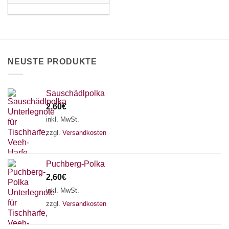
Die
Optionen
können
auf
der
Produktseite
NEUSTE PRODUKTE
gewählt
werden
Sauschädlpolka
2,60
€
inkl. MwSt.
zzgl.
Versandkosten
Puchberg-Polka
2,60
€
inkl. MwSt.
zzgl.
Versandkosten