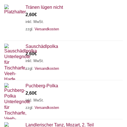
Tränen lügen nicht
2,60
€
inkl. MwSt.
zzgl.
Versandkosten
Sauschädlpolka
2,60
€
inkl. MwSt.
zzgl.
Versandkosten
×
Chat Support
Puchberg-Polka
2,60
€
inkl. MwSt.
18 SAITEN
21 SAITEN
25 SAITEN
37 SAITEN
zzgl.
Versandkosten
AKKORDZITHER
Landlerischer Tanz, Mozart, 2. Teil