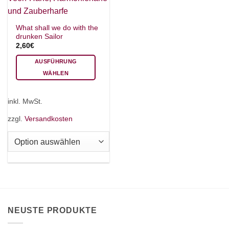
What shall we do with the
drunken Sailor
2,60
€
AUSFÜHRUNG
WÄHLEN
Dieses
Produkt
inkl. MwSt.
weist
mehrere
zzgl.
Versandkosten
Varianten
auf.
Die
Optionen
können
auf
der
Produktseite
NEUSTE PRODUKTE
gewählt
werden