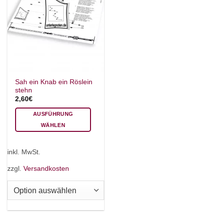
Sah ein Knab ein Röslein
stehn
2,60
€
AUSFÜHRUNG
WÄHLEN
Dieses
Produkt
inkl. MwSt.
weist
mehrere
zzgl.
Versandkosten
Varianten
auf.
Die
Optionen