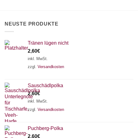
können
auf
der
Produktseite
NEUSTE PRODUKTE
gewählt
werden
Tränen lügen nicht
2,60
€
inkl. MwSt.
zzgl.
Versandkosten
Sauschädlpolka
2,60
€
inkl. MwSt.
zzgl.
Versandkosten
×
Chat Support
Puchberg-Polka
2,60
€