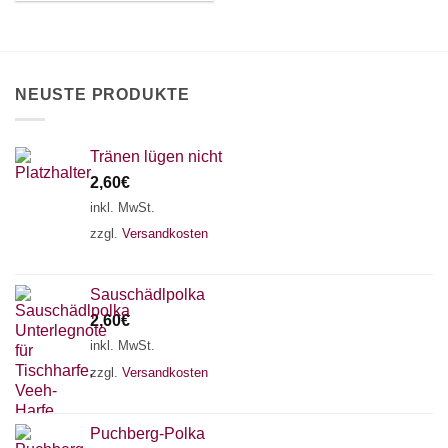
können
können
auf
auf
der
der
Produktseite
Produktseite
gewählt
NEUSTE PRODUKTE
gewählt
werden
werden
Tränen lügen nicht
2,60
€
inkl. MwSt.
zzgl.
Versandkosten
Sauschädlpolka
2,60
€
inkl. MwSt.
zzgl.
Versandkosten
×
Chat Support
Puchberg-Polka