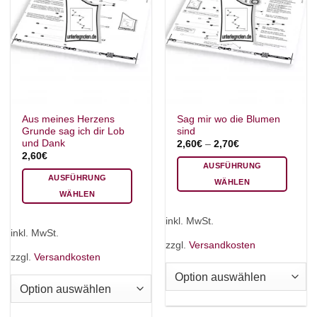
Aus meines Herzens
Sag mir wo die Blumen
Grunde sag ich dir Lob
sind
und Dank
2,60
€
–
2,70
€
2,60
€
AUSFÜHRUNG
AUSFÜHRUNG
WÄHLEN
WÄHLEN
Dieses
Dieses
Produkt
inkl. MwSt.
Produkt
weist
inkl. MwSt.
weist
mehrere
zzgl.
Versandkosten
mehrere
zzgl.
Versandkosten
Varianten
Varianten
auf.
auf.
Die
Die
Optionen
Optionen