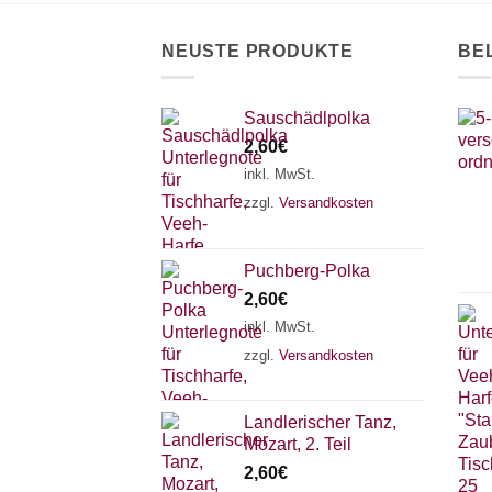
auf
der
NEUSTE PRODUKTE
BE
Produktseite
gewählt
werden
Sauschädlpolka
2,60
€
inkl. MwSt.
zzgl.
Versandkosten
Puchberg-Polka
2,60
€
inkl. MwSt.
zzgl.
Versandkosten
Landlerischer Tanz,
Mozart, 2. Teil
2,60
€