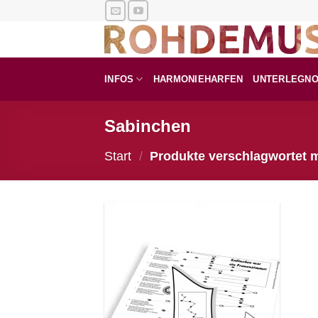
Zum
Inhalt
springen
INFOS
HARMONIEHARFEN
UNTERLEGN
Sabinchen
Start
/
Produkte verschlagwortet m