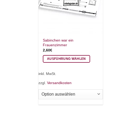
Sabinchen war ein
Frauenzimmer
2,60
€
AUSFÜHRUNG WÄHLEN
Dieses
Produkt
inkl. MwSt.
weist
zzgl.
Versandkosten
mehrere
Varianten
auf.
Die
Optionen
können