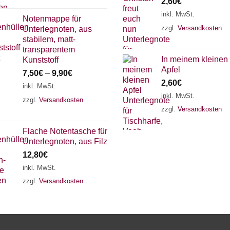
2,60
€
inkl. MwSt.
Notenmappe für
zzgl.
Versandkosten
Unterlegnoten, aus
stabilem, matt-
transparentem
In meinem kleinen
Kunststoff
Apfel
7,50
€
–
9,90
€
2,60
€
inkl. MwSt.
inkl. MwSt.
zzgl.
Versandkosten
zzgl.
Versandkosten
Flache Notentasche für
Unterlegnoten, aus Filz
12,80
€
inkl. MwSt.
zzgl.
Versandkosten