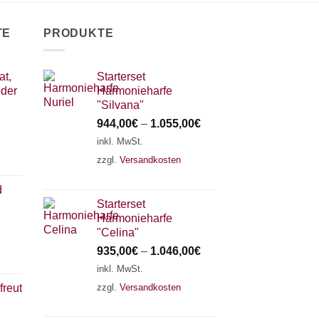
TE
PRODUKTE
at,
Starterset
eder
Harmonieharfe
"Silvana"
944,00
€
–
1.055,00
€
inkl. MwSt.
zzgl.
Versandkosten
d
Starterset
Harmonieharfe
"Celina"
935,00
€
–
1.046,00
€
inkl. MwSt.
zzgl.
Versandkosten
freut