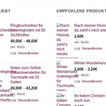
LIEBT
EMPFOHLENE PRODUK
Ringbuchordner für
Nach meiner Heim
Unterlegnoten mit 50
da zieht‘s mich wi
Sichthüllen
2,60
€
40,00
€
–
48,00
€
inkl. MwSt.
inkl. MwSt.
zzgl.
Versandkosten
zzgl.
Versandkosten
Winter Wonderlan
Noten zum Selbst-
2,60
€
–
3,20
€
Zusammenstellen für
inkl. MwSt.
Tischharfe mit 25
zzgl.
Versandkosten
Saiten
26,00
€
–
43,20
€
inkl. MwSt.
Ihr lieben Christen 
zzgl.
Versandkosten
euch nun