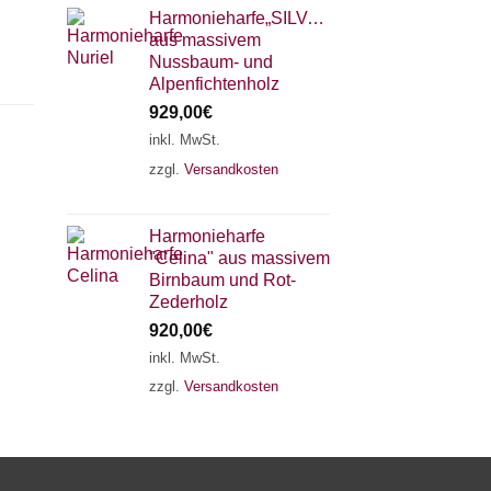
Harmonieharfe„SILVANA"
aus massivem
Nussbaum- und
Alpenfichtenholz
929,00
€
inkl. MwSt.
zzgl.
Versandkosten
×
Chat Support
Harmonieharfe
"Celina" aus massivem
18 SAITEN
21 SAITEN
25 SAITEN
37 SAITEN
Birnbaum und Rot-
Zederholz
920,00
€
AKKORDZITHER
inkl. MwSt.
zzgl.
Versandkosten