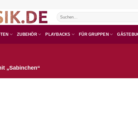
Suchen
nach:
OTEN
ZUBEHÖR
PLAYBACKS
FÜR GRUPPEN
GÄSTEBU
it „Sabinchen“