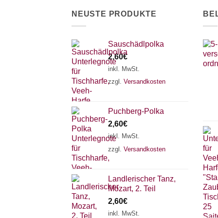
der
NEUSTE PRODUKTE
BE
Produktseite
gewählt
werden
Sauschädlpolka
2,60
€
inkl. MwSt.
zzgl.
Versandkosten
Puchberg-Polka
2,60
€
inkl. MwSt.
zzgl.
Versandkosten
Landlerischer Tanz,
Mozart, 2. Teil
2,60
€
inkl. MwSt.