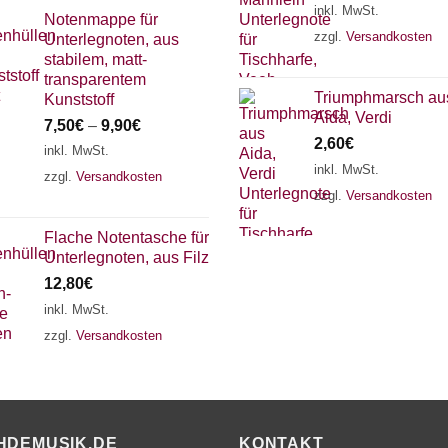
inkl. MwSt.
Notenmappe für
zzgl.
Versandkosten
Unterlegnoten, aus
stabilem, matt-
transparentem
Triumphmarsch au
Kunststoff
Aida, Verdi
7,50
€
–
9,90
€
2,60
€
inkl. MwSt.
inkl. MwSt.
zzgl.
Versandkosten
zzgl.
Versandkosten
Flache Notentasche für
Unterlegnoten, aus Filz
12,80
€
inkl. MwSt.
zzgl.
Versandkosten
HDEMUSIK.DE
KONTAKT