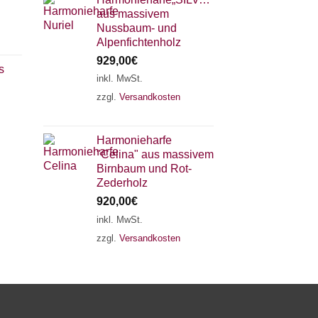
aus massivem
Nussbaum- und
Alpenfichtenholz
929,00
€
s
inkl. MwSt.
zzgl.
Versandkosten
×
Chat Support
Harmonieharfe
"Celina" aus massivem
18 SAITEN
21 SAITEN
25 SAITEN
37 SAITEN
Birnbaum und Rot-
Zederholz
920,00
€
AKKORDZITHER
inkl. MwSt.
zzgl.
Versandkosten