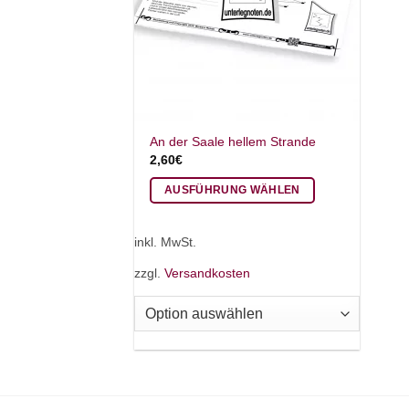
An der Saale hellem Strande
2,60
€
AUSFÜHRUNG WÄHLEN
Dieses
Produkt
inkl. MwSt.
weist
zzgl.
Versandkosten
mehrere
Varianten
auf.
Die
Optionen
können
auf