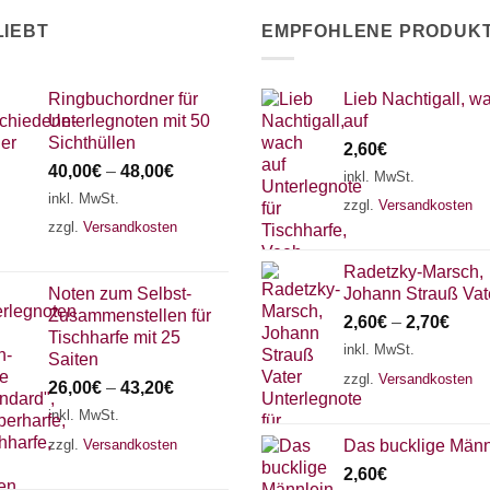
LIEBT
EMPFOHLENE PRODUK
Ringbuchordner für
Lieb Nachtigall, w
Unterlegnoten mit 50
auf
Sichthüllen
2,60
€
40,00
€
–
48,00
€
inkl. MwSt.
inkl. MwSt.
zzgl.
Versandkosten
zzgl.
Versandkosten
Radetzky-Marsch,
Noten zum Selbst-
Johann Strauß Vat
Zusammenstellen für
2,60
€
–
2,70
€
Tischharfe mit 25
inkl. MwSt.
Saiten
zzgl.
Versandkosten
26,00
€
–
43,20
€
inkl. MwSt.
zzgl.
Versandkosten
Das bucklige Männ
2,60
€