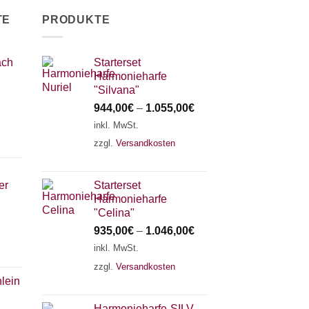
TE
PRODUKTE
ach
Starterset
Harmonieharfe
"Silvana"
944,00
€
–
1.055,00
€
inkl. MwSt.
zzgl.
Versandkosten
er
Starterset
Harmonieharfe
"Celina"
935,00
€
–
1.046,00
€
inkl. MwSt.
zzgl.
Versandkosten
lein
Harmonieharfe„SILVANA"