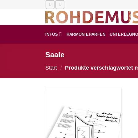
Zum
Inhalt
springen
INFOS
HARMONIEHARFEN
UNTERLEGN
Saale
Start
/
Produkte verschlagwortet m