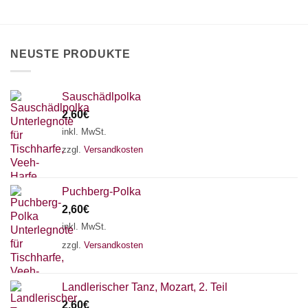
können
können
auf
auf
der
der
Produktseite
Produktseite
NEUSTE PRODUKTE
gewählt
gewählt
werden
werden
Sauschädlpolka
2,60
€
inkl. MwSt.
zzgl.
Versandkosten
Puchberg-Polka
2,60
€
inkl. MwSt.
zzgl.
Versandkosten
×
Chat Support
Landlerischer Tanz, Mozart, 2. Teil
2,60
€