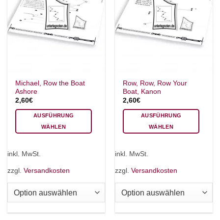
Michael, Row the Boat
Row, Row, Row Your
Ashore
Boat, Kanon
2,60
€
2,60
€
AUSFÜHRUNG
AUSFÜHRUNG
WÄHLEN
WÄHLEN
Dieses
Dieses
Produkt
Produkt
inkl. MwSt.
inkl. MwSt.
weist
weist
mehrere
mehrere
zzgl.
Versandkosten
zzgl.
Versandkosten
Varianten
Varianten
auf.
auf.
Die
Die
Optionen
Optionen