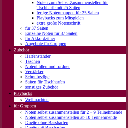
Noten zum Selbst-Zusammenstellen für
Tischharfe mit 25 Saiten
fertige Notenmappen für 25 Saiten
Playbacks zum Mitspielen
extra große Notenschrift
für 37 Saiten
Einzelne Noten für 37 Saiten
für Akkordzither
Angebote für Gruppen
Zubehör
Harfenständer
Taschen
Notenhüllen und -ordner
Verstärker
Schonbezüge
Saiten für Tischharfen
sonstiges Zubehör
Playbacks
Weihnachten
für Gruppen
Noten selbst zusammenstellen für 2 – 9 Teilnehmende
Noten selbst zusammenstellen ab 10 Teilnehmende
Duette ohne Bassharfen
Duette mit Bassharfen