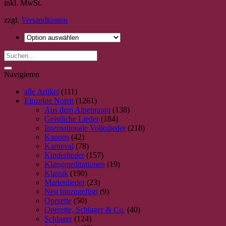
inkl. MwSt.
Produkt
weist
zzgl.
Versandkosten
mehrere
Varianten
auf.
Die
Optionen
können
Navigieren
auf
der
alle Artikel
(111)
Produktseite
Einzelne Noten
(1261)
gewählt
Aus dem Alpenraum
(138)
werden
Geistliche Lieder
(184)
Internationale Volkslieder
(218)
Kanons
(42)
Karneval
(78)
Kinderlieder
(157)
Klangmeditationen
(19)
Klassik
(190)
Marienlieder
(23)
Neu hinzugefügt
(9)
Operette
(50)
Operette, Schlager & Co.
(40)
Schlager
(124)