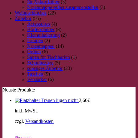
für Akkordzither
(3)
Notenmappe selbst zusammenstellen
(3)
Weihnachtliches
(22)
Zubehör
(55)
Accessoires
(4)
Harfenständer
(8)
Klemmhalterung
(2)
Lampen
(2)
Notenmappen
(14)
Ordner
(6)
Saiten für Tischharfen
(1)
Schonbezüge
(5)
sonstiges Zubehör
(23)
Taschen
(9)
Verstärker
(6)
Neuste Produkte
Tränen lügen nicht
2,60
€
inkl. MwSt.
zzgl.
Versandkosten
Sie sparen