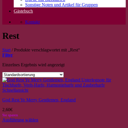
Sonstige Noten und Artikel für Gruppen
Gästebuch
Kontakt
Rest
Start
/
Produkte verschlagwortet mit „Rest“
Filter
Einzelnes Ergebnis wird angezeigt
Schnellansicht
God Rest Ye Merry Gentlemen, England
2,60
€
Sie sparen
Ausführung wählen
Dieses