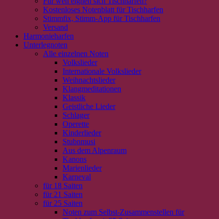
Für wen eignen sich Tischharfen?
Kostenloses Notenblatt für Tischharfen
Stimmfix, Stimm-App für Tischharfen
Versand
Harmonieharfen
Unterlegnoten
Alle einzelnen Noten
Volkslieder
Internationale Volkslieder
Weihnachtslieder
Klangmeditationen
Klassik
Geistliche Lieder
Schlager
Operette
Kinderlieder
Stubnmusi
Aus dem Alpenraum
Kanons
Marienlieder
Karneval
für 18 Saiten
für 21 Saiten
für 25 Saiten
Noten zum Selbst-Zusammenstellen für