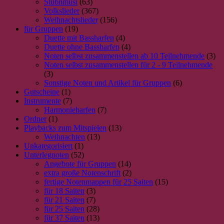
Stubnmusi
(63)
Volkslieder
(367)
Weihnachtslieder
(156)
für Gruppen
(19)
Duette mit Bassharfen
(4)
Duette ohne Bassharfen
(4)
Noten selbst zusammenstellen ab 10 Teilnehmende
(3)
Noten selbst zusammenstellen für 2 - 9 Teilnehmende
(3)
Sonstige Noten und Artikel für Gruppen
(6)
Gutscheine
(1)
Instrumente
(7)
Harmonieharfen
(7)
Ordner
(1)
Playbacks zum Mitspielen
(13)
Weihnachten
(13)
Unkategorisiert
(1)
Unterlegnoten
(52)
Angebote für Gruppen
(14)
extra große Notenschrift
(2)
fertige Notenmappen für 25 Saiten
(15)
für 18 Saiten
(3)
für 21 Saiten
(7)
für 25 Saiten
(28)
für 37 Saiten
(13)