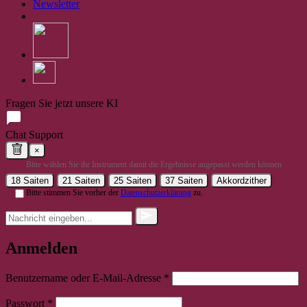
Newsletter
Fragen Sie jetzt unsere KI
Chat Support
×
Bitte wählen Sie ihr Instrument damit die Ergebnisse angepasst werden können
18 Saiten
21 Saiten
25 Saiten
37 Saiten
Akkordzither
Bitte stimmen Sie vorher der
Datenschutzerklärung
zu.
Anmelden
Erforderlich
Benutzername oder E-Mail-Adresse
*
Erforderlich
Passwort
*