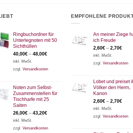
LIEBT
EMPFOHLENE PRODUK
Ringbuchordner für
An meiner Ziege h
Unterlegnoten mit 50
ich Freude
Sichthüllen
2,60
€
–
2,70
€
40,00
€
–
48,00
€
inkl. MwSt.
inkl. MwSt.
zzgl.
Versandkosten
zzgl.
Versandkosten
Lobet und preiset i
Noten zum Selbst-
Völker den Herrn,
Zusammenstellen für
Kanon
Tischharfe mit 25
2,60
€
–
2,70
€
Saiten
inkl. MwSt.
26,00
€
–
43,20
€
zzgl.
Versandkosten
inkl. MwSt.
zzgl.
Versandkosten