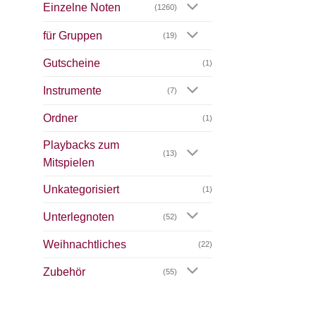
Einzelne Noten
(1260)
für Gruppen
(19)
Gutscheine
(1)
Instrumente
(7)
Ordner
(1)
Playbacks zum
(13)
Mitspielen
Unkategorisiert
(1)
Unterlegnoten
(52)
Weihnachtliches
(22)
Zubehör
(55)