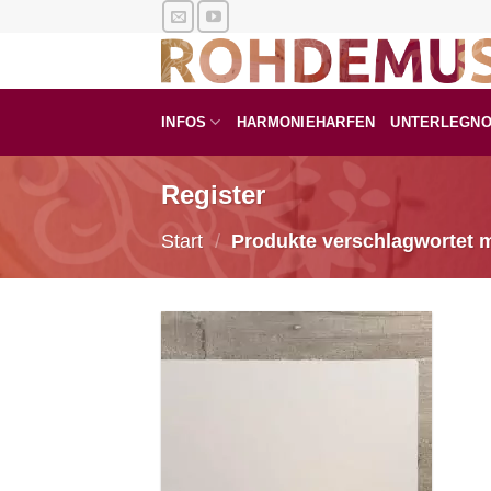
Zum
Inhalt
springen
INFOS
HARMONIEHARFEN
UNTERLEGN
Register
Start
/
Produkte verschlagwortet m