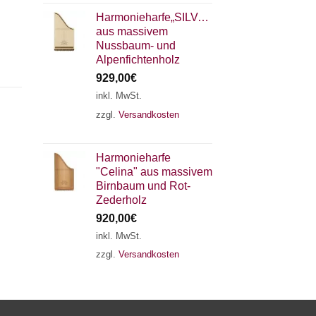
Harmonieharfe„SILVANA"
aus massivem
Nussbaum- und
Alpenfichtenholz
929,00
€
inkl. MwSt.
zzgl.
Versandkosten
×
Chat Support
Harmonieharfe
"Celina" aus massivem
18 SAITEN
21 SAITEN
25 SAITEN
37 SAITEN
Birnbaum und Rot-
Zederholz
920,00
€
AKKORDZITHER
inkl. MwSt.
zzgl.
Versandkosten