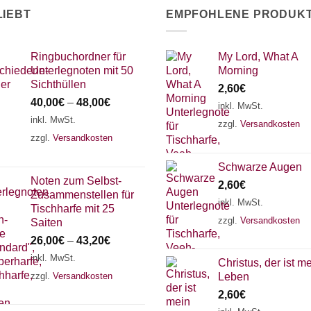
LIEBT
EMPFOHLENE PRODUK
Ringbuchordner für
My Lord, What A
Unterlegnoten mit 50
Morning
Sichthüllen
2,60
€
40,00
€
–
48,00
€
inkl. MwSt.
inkl. MwSt.
zzgl.
Versandkosten
zzgl.
Versandkosten
Schwarze Augen
Noten zum Selbst-
2,60
€
Zusammenstellen für
inkl. MwSt.
Tischharfe mit 25
zzgl.
Versandkosten
Saiten
26,00
€
–
43,20
€
inkl. MwSt.
Christus, der ist m
zzgl.
Versandkosten
Leben
2,60
€