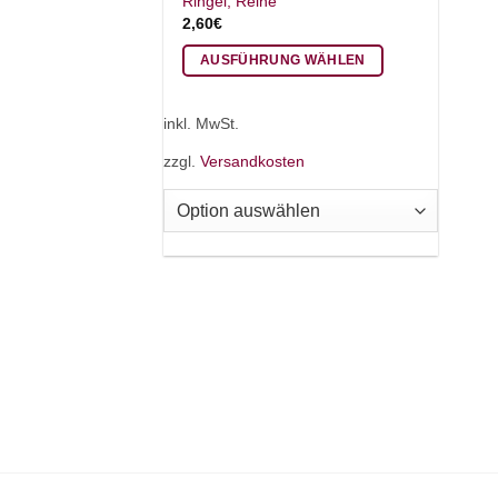
Ringel, Reihe
2,60
€
AUSFÜHRUNG WÄHLEN
Dieses
Produkt
inkl. MwSt.
weist
zzgl.
Versandkosten
mehrere
Varianten
auf.
Die
Optionen
können
auf
der
Produktseite
gewählt
werden