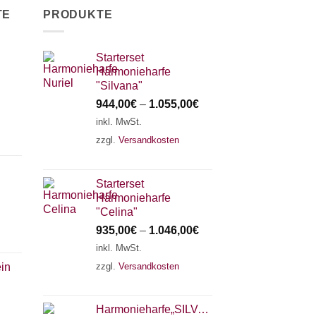
TE
PRODUKTE
Starterset
Harmonieharfe
"Silvana"
944,00
€
–
1.055,00
€
inkl. MwSt.
zzgl.
Versandkosten
Starterset
Harmonieharfe
"Celina"
935,00
€
–
1.046,00
€
inkl. MwSt.
zzgl.
Versandkosten
ein
Harmonieharfe„SILVANA"