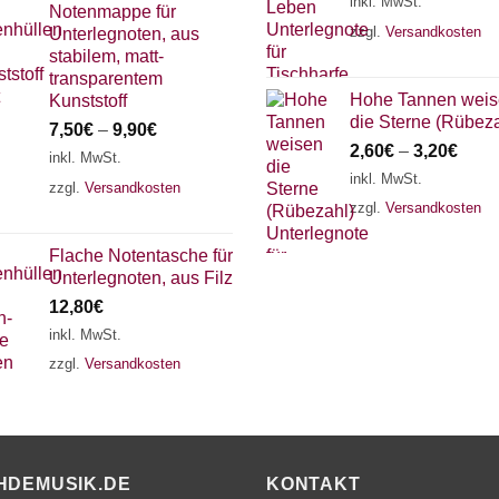
inkl. MwSt.
Notenmappe für
zzgl.
Versandkosten
Unterlegnoten, aus
stabilem, matt-
transparentem
Hohe Tannen wei
Kunststoff
die Sterne (Rübeza
7,50
€
–
9,90
€
2,60
€
–
3,20
€
inkl. MwSt.
inkl. MwSt.
zzgl.
Versandkosten
zzgl.
Versandkosten
Flache Notentasche für
Unterlegnoten, aus Filz
12,80
€
inkl. MwSt.
zzgl.
Versandkosten
HDEMUSIK.DE
KONTAKT