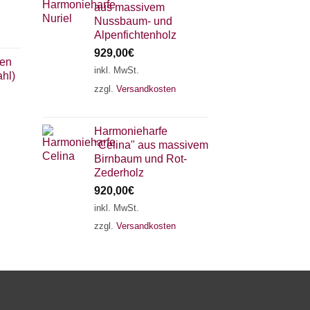
aus massivem
Nussbaum- und
Alpenfichtenholz
929,00
€
sen
inkl. MwSt.
hl)
zzgl.
Versandkosten
×
Chat Support
Harmonieharfe
"Celina" aus massivem
18 SAITEN
21 SAITEN
25 SAITEN
37 SAITEN
Birnbaum und Rot-
Zederholz
920,00
€
AKKORDZITHER
inkl. MwSt.
zzgl.
Versandkosten