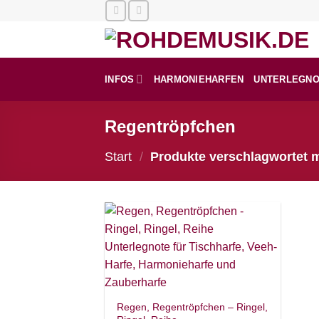
Zum
Inhalt
springen
INFOS
HARMONIEHARFEN
UNTERLEGN
Regentröpfchen
Start
/
Produkte verschlagwortet 
Regen, Regentröpfchen – Ringel,