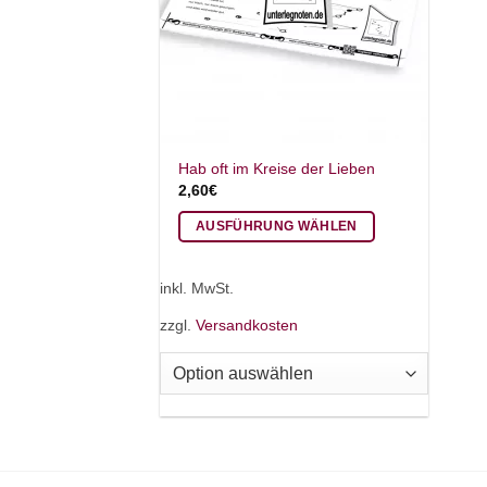
Hab oft im Kreise der Lieben
2,60
€
AUSFÜHRUNG WÄHLEN
Dieses
Produkt
inkl. MwSt.
weist
zzgl.
Versandkosten
mehrere
Varianten
auf.
Die
Optionen
können
auf