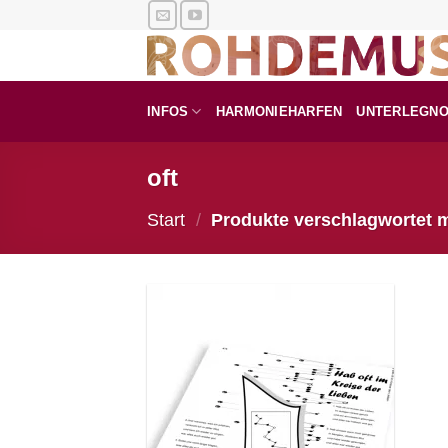
Zum
Inhalt
springen
INFOS
HARMONIEHARFEN
UNTERLEGN
oft
Start
/
Produkte verschlagwortet mi