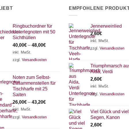
LIEBT
EMPFOHLENE PRODUK
Ringbuchordner für
Jennerweinlied
Unterlegnoten mit 50
2,60
€
Sichthüllen
inkl. MwSt.
40,00
€
–
48,00
€
zzgl.
Versandkosten
inkl. MwSt.
zzgl.
Versandkosten
Triumphmarsch au
Aida, Verdi
Noten zum Selbst-
2,60
€
Zusammenstellen für
inkl. MwSt.
Tischharfe mit 25
zzgl.
Versandkosten
Saiten
26,00
€
–
43,20
€
inkl. MwSt.
Viel Glück und viel
zzgl.
Versandkosten
Segen, Kanon
2,60
€