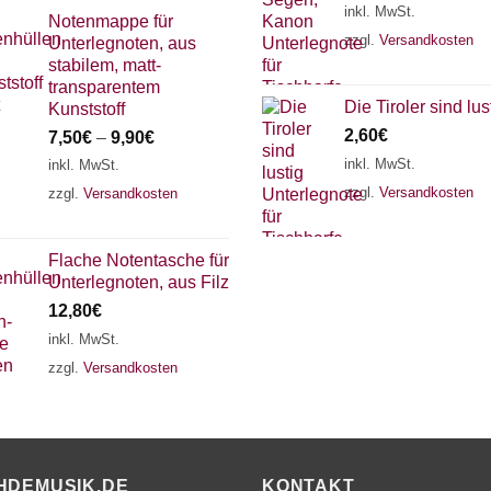
inkl. MwSt.
Notenmappe für
zzgl.
Versandkosten
Unterlegnoten, aus
stabilem, matt-
transparentem
Die Tiroler sind lus
Kunststoff
2,60
€
7,50
€
–
9,90
€
inkl. MwSt.
inkl. MwSt.
zzgl.
Versandkosten
zzgl.
Versandkosten
Flache Notentasche für
Unterlegnoten, aus Filz
12,80
€
inkl. MwSt.
zzgl.
Versandkosten
HDEMUSIK.DE
KONTAKT