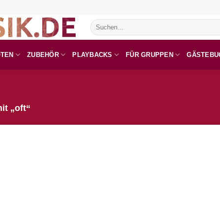
Suchen
nach:
OTEN
ZUBEHÖR
PLAYBACKS
FÜR GRUPPEN
GÄSTEBU
t „oft“