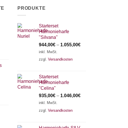
TE
PRODUKTE
Starterset
Harmonieharfe
"Silvana"
944,00
€
–
1.055,00
€
inkl. MwSt.
zzgl.
Versandkosten
s
Starterset
Harmonieharfe
"Celina"
935,00
€
–
1.046,00
€
inkl. MwSt.
zzgl.
Versandkosten
Harmonieharfe„SILVANA"