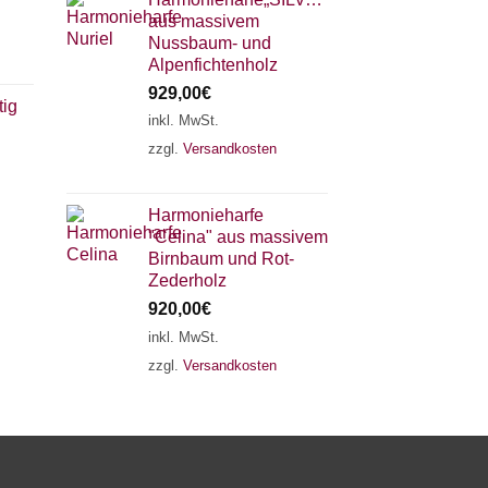
aus massivem
Nussbaum- und
Alpenfichtenholz
929,00
€
tig
inkl. MwSt.
zzgl.
Versandkosten
×
Chat Support
Harmonieharfe
"Celina" aus massivem
18 SAITEN
21 SAITEN
25 SAITEN
37 SAITEN
Birnbaum und Rot-
Zederholz
920,00
€
AKKORDZITHER
inkl. MwSt.
zzgl.
Versandkosten