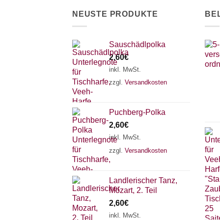
der
NEUSTE PRODUKTE
BE
Produktseite
gewählt
werden
Sauschädlpolka
2,60
€
inkl. MwSt.
zzgl.
Versandkosten
Puchberg-Polka
2,60
€
inkl. MwSt.
zzgl.
Versandkosten
Landlerischer Tanz,
Mozart, 2. Teil
2,60
€
inkl. MwSt.