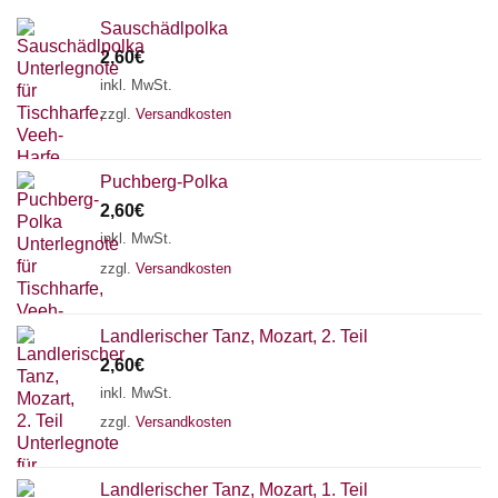
Sauschädlpolka
2,60
€
inkl. MwSt.
zzgl.
Versandkosten
Puchberg-Polka
2,60
€
inkl. MwSt.
zzgl.
Versandkosten
×
Chat Support
Landlerischer Tanz, Mozart, 2. Teil
2,60
€
inkl. MwSt.
zzgl.
Versandkosten
18 SAITEN
21 SAITEN
25 SAITEN
37 SAITEN
AKKORDZITHER
Landlerischer Tanz, Mozart, 1. Teil