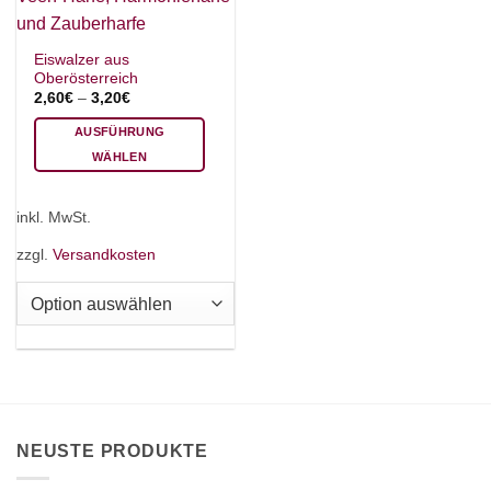
Eiswalzer aus
Oberösterreich
2,60
€
–
3,20
€
AUSFÜHRUNG
WÄHLEN
Dieses
Produkt
inkl. MwSt.
weist
mehrere
zzgl.
Versandkosten
Varianten
auf.
Die
Optionen
können
auf
der
Produktseite
NEUSTE PRODUKTE
gewählt
werden