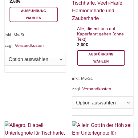
gewählt
2,60
€
werden
AUSFÜHRUNG
WÄHLEN
Dieses
Alle, die mit uns auf
Produkt
Kaperfahrt gehen (ohne
inkl. MwSt.
weist
Text)
mehrere
2,60
€
zzgl.
Versandkosten
Varianten
AUSFÜHRUNG
auf.
WÄHLEN
Die
Dieses
Optionen
Produkt
können
inkl. MwSt.
weist
auf
mehrere
zzgl.
Versandkosten
der
Varianten
Produktseite
auf.
gewählt
Die
werden
Optionen
können
auf
der