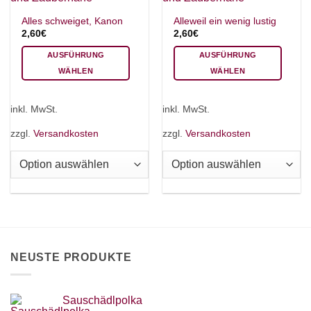
werden
Alles schweiget, Kanon
Alleweil ein wenig lustig
2,60
€
2,60
€
AUSFÜHRUNG
AUSFÜHRUNG
WÄHLEN
WÄHLEN
Dieses
Dieses
Produkt
Produkt
inkl. MwSt.
inkl. MwSt.
weist
weist
mehrere
mehrere
zzgl.
Versandkosten
zzgl.
Versandkosten
Varianten
Varianten
auf.
auf.
Die
Die
Optionen
Optionen
können
können
auf
auf
der
der
Produktseite
Produktseite
NEUSTE PRODUKTE
gewählt
gewählt
werden
werden
Sauschädlpolka