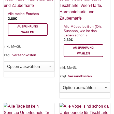
Alle meine Entchen
2,60
€
Alle Möpse beißen (Oh,
AUSFÜHRUNG
Susanna, wie ist das
WÄHLEN
Leben schön!)
Dieses
2,60
€
Produkt
inkl. MwSt.
AUSFÜHRUNG
weist
WÄHLEN
mehrere
zzgl.
Versandkosten
Dieses
Varianten
Produkt
auf.
inkl. MwSt.
weist
Die
mehrere
Optionen
zzgl.
Versandkosten
Varianten
können
auf.
auf
Die
der
Optionen
Produktseite
können
gewählt
auf
werden
der