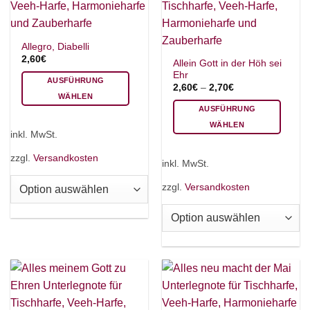
Produktseite
gewählt
werden
×
Chat Support
Allegro, Diabelli
2,60
€
Allein Gott in der Höh sei
Ehr
AUSFÜHRUNG
2,60
€
–
2,70
€
18 SAITEN
21 SAITEN
25 SAITEN
37 SAITEN
WÄHLEN
AUSFÜHRUNG
Dieses
WÄHLEN
Produkt
AKKORDZITHER
inkl. MwSt.
Dieses
weist
Produkt
mehrere
zzgl.
Versandkosten
inkl. MwSt.
weist
Varianten
mehrere
auf.
zzgl.
Versandkosten
Varianten
Die
auf.
Optionen
Die
können
Optionen
auf
können
der
auf
Produktseite
der
gewählt
Produktseite
werden