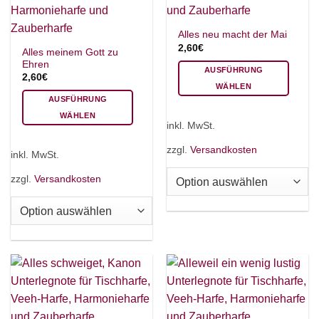
gewählt
werden
Alles neu macht der Mai
2,60
€
Alles meinem Gott zu
Ehren
AUSFÜHRUNG
2,60
€
WÄHLEN
AUSFÜHRUNG
Dieses
WÄHLEN
Produkt
inkl. MwSt.
Dieses
weist
Produkt
mehrere
zzgl.
Versandkosten
inkl. MwSt.
weist
Varianten
mehrere
auf.
zzgl.
Versandkosten
Varianten
Die
auf.
Optionen
Die
können
Optionen
auf
können
der
auf
Produktseite
der
gewählt
Produktseite
werden
gewählt