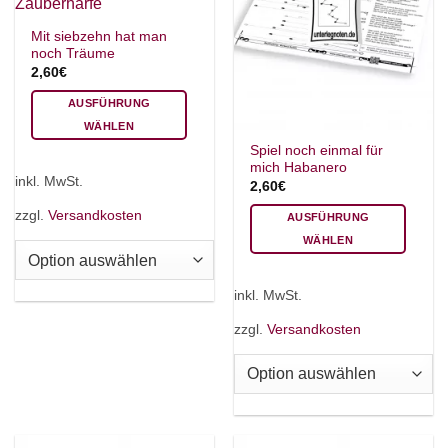
Mit siebzehn hat man
noch Träume
2,60
€
AUSFÜHRUNG
WÄHLEN
Dieses
Spiel noch einmal für
mich Habanero
Produkt
inkl. MwSt.
2,60
€
weist
mehrere
zzgl.
Versandkosten
AUSFÜHRUNG
Varianten
WÄHLEN
auf.
Dieses
Die
Produkt
inkl. MwSt.
Optionen
weist
können
mehrere
zzgl.
Versandkosten
auf
Varianten
der
auf.
Produktseite
Die
gewählt
Optionen
werden
können