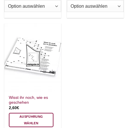
auf.
auf.
AKKORDZITHER
Die
Die
Optionen
Optionen
können
können
auf
auf
der
der
Produktseite
Produktseite
gewählt
gewählt
werden
werden
Wisst ihr noch, wie es
geschehen
2,60
€
AUSFÜHRUNG
WÄHLEN