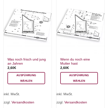
auf
der
Produktseite
gewählt
werden
Was noch frisch und jung
Wenn du noch eine
an Jahren
Mutter hast
2,60
€
2,60
€
AUSFÜHRUNG
AUSFÜHRUNG
×
WÄHLEN
WÄHLEN
Chat Support
Dieses
Dieses
Produkt
Produkt
inkl. MwSt.
inkl. MwSt.
weist
weist
mehrere
mehrere
18 SAITEN
21 SAITEN
25 SAITEN
37 SAITEN
zzgl.
Versandkosten
zzgl.
Versandkosten
Varianten
Varianten