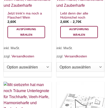
Jetzt trink‘n ma noch a
Lebt denn der alte
Flascherl Wein
Holzmichel noch
2,60
€
2,60
€
–
2,70
€
AUSFÜHRUNG
AUSFÜHRUNG
WÄHLEN
WÄHLEN
Dieses
Dieses
Produkt
Produkt
inkl. MwSt.
inkl. MwSt.
weist
weist
mehrere
mehrere
zzgl.
Versandkosten
zzgl.
Versandkosten
Varianten
Varianten
auf.
auf.
Die
Die
Optionen
Optionen
können
können
auf
auf
der
der
Produktseite
Produktseite
gewählt
gewählt
werden
werden