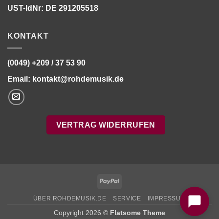
UST-IdNr: DE 291205518
KONTAKT
(0049) +209 / 37 53 90
Email:
kontakt@rohdemusik.de
VERTRAG WIDERRUFEN
Bitte stimmen Sie vorher der
Datenschutzerklärung
zu.
PayPal
ÜBER ROHDEMUSIK.DE
SERVICE
IMPRESSUM
Copyright 2026 ©
Flatsome Theme