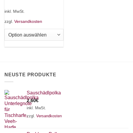
Dieses
Produkt
inkl. MwSt.
weist
mehrere
zzgl.
Versandkosten
Varianten
auf.
Die
Optionen
können
auf
der
Produktseite
NEUSTE PRODUKTE
gewählt
werden
Sauschädlpolka
2,60
€
inkl. MwSt.
zzgl.
Versandkosten