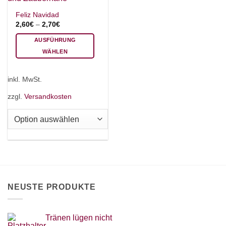
Feliz Navidad
2,60
€
–
2,70
€
AUSFÜHRUNG
WÄHLEN
Dieses
Produkt
inkl. MwSt.
weist
mehrere
zzgl.
Versandkosten
Varianten
auf.
Die
Optionen
können
auf
der
Produktseite
NEUSTE PRODUKTE
gewählt
werden
Tränen lügen nicht