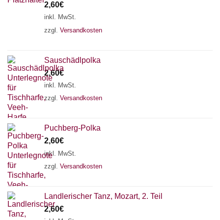
2,60
€
inkl. MwSt.
zzgl.
Versandkosten
Sauschädlpolka
2,60
€
inkl. MwSt.
zzgl.
Versandkosten
Puchberg-Polka
×
Chat Support
2,60
€
inkl. MwSt.
zzgl.
Versandkosten
18 SAITEN
21 SAITEN
25 SAITEN
37 SAITEN
Landlerischer Tanz, Mozart, 2. Teil
AKKORDZITHER
2,60
€