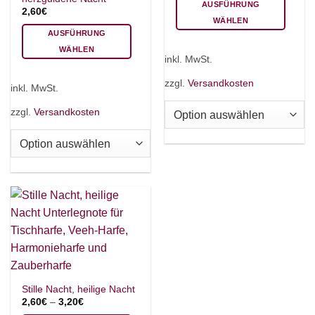
AUSFÜHRUNG
2,60
€
WÄHLEN
AUSFÜHRUNG
Dieses
WÄHLEN
Produkt
inkl. MwSt.
Dieses
weist
Produkt
mehrere
zzgl.
Versandkosten
inkl. MwSt.
weist
Varianten
mehrere
auf.
zzgl.
Versandkosten
Varianten
Die
auf.
Optionen
Die
können
Optionen
auf
können
der
auf
Produktseite
der
gewählt
Produktseite
werden
gewählt
werden
Stille Nacht, heilige Nacht
2,60
€
–
3,20
€