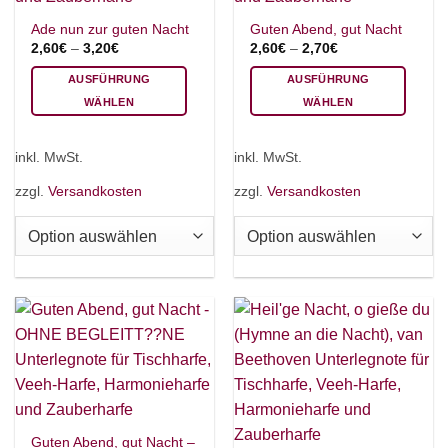
Ade nun zur guten Nacht
Guten Abend, gut Nacht
2,60
€
–
3,20
€
2,60
€
–
2,70
€
AUSFÜHRUNG
AUSFÜHRUNG
WÄHLEN
WÄHLEN
Dieses
Dieses
Produkt
Produkt
inkl. MwSt.
inkl. MwSt.
weist
weist
mehrere
mehrere
zzgl.
Versandkosten
zzgl.
Versandkosten
Varianten
Varianten
auf.
auf.
Die
Die
Optionen
Optionen
können
können
auf
auf
der
der
Produktseite
Produktseite
gewählt
gewählt
werden
werden
Guten Abend, gut Nacht –