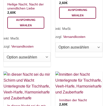
2,60
€
Heilige Nacht, Nacht der
unendlichen Liebe
AUSFÜHRUNG
2,60
€
WÄHLEN
AUSFÜHRUNG
Dieses
WÄHLEN
Produkt
inkl. MwSt.
Dieses
weist
Produkt
mehrere
zzgl.
Versandkosten
inkl. MwSt.
weist
Varianten
mehrere
auf.
zzgl.
Versandkosten
Varianten
Die
auf.
Optionen
Die
können
Optionen
auf
können
der
auf
Produktseite
der
gewählt
Produktseite
werden
gewählt
werden
Inmitten der Nacht
2,60
€
In dieser Nacht sei du mir