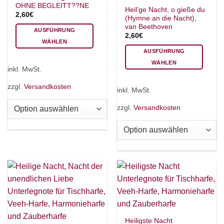
OHNE BEGLEITT??NE
Heil’ge Nacht, o gieße du
2,60
€
(Hymne an die Nacht),
van Beethoven
AUSFÜHRUNG
2,60
€
WÄHLEN
AUSFÜHRUNG
Dieses
WÄHLEN
Produkt
inkl. MwSt.
weist
Dieses
mehrere
Produkt
zzgl.
Versandkosten
inkl. MwSt.
Varianten
weist
auf.
mehrere
zzgl.
Versandkosten
Die
Varianten
Optionen
auf.
können
Die
auf
Optionen
der
können
Produktseite
auf
gewählt
der
werden
Produktseite
gewählt
werden
Heiligste Nacht