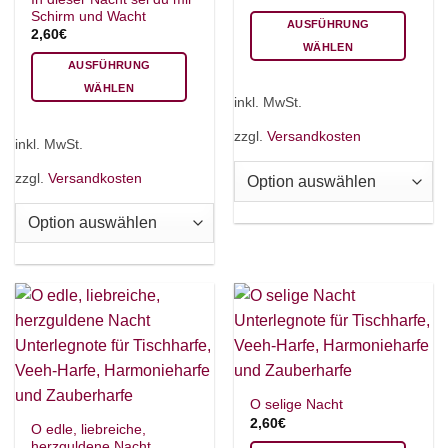
Schirm und Wacht
AUSFÜHRUNG
×
Chat Support
2,60
€
WÄHLEN
AUSFÜHRUNG
Dieses
WÄHLEN
Produkt
inkl. MwSt.
Dieses
weist
18 SAITEN
21 SAITEN
25 SAITEN
37 SAITEN
Produkt
mehrere
zzgl.
Versandkosten
inkl. MwSt.
weist
Varianten
AKKORDZITHER
mehrere
auf.
zzgl.
Versandkosten
Varianten
Die
auf.
Optionen
Die
können
Optionen
auf
können
der
auf
Produktseite
der
gewählt
Produktseite
werden
gewählt
werden
O selige Nacht
2,60
€
O edle, liebreiche,
herzguldene Nacht