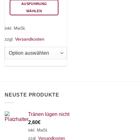
AUSFÜHRUNG
WÄHLEN
Dieses
Produkt
inkl. MwSt.
weist
mehrere
zzgl.
Versandkosten
Varianten
auf.
Die
Optionen
können
auf
der
Produktseite
NEUSTE PRODUKTE
gewählt
werden
Tränen lügen nicht
2,60
€
inkl. MwSt.
zzgl.
Versandkosten