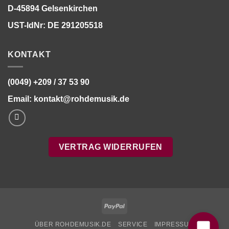
D-45894 Gelsenkirchen
UST-IdNr: DE 291205518
KONTAKT
(0049) +209 / 37 53 90
Email:
kontakt@rohdemusik.de
VERTRAG WIDERRUFEN
Bitte stimmen Sie vorher der
Datenschutzerklärung
zu.
PayPal
ÜBER ROHDEMUSIK.DE
SERVICE
IMPRESSUM