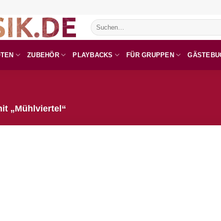
Suchen
nach:
OTEN
ZUBEHÖR
PLAYBACKS
FÜR GRUPPEN
GÄSTEBU
t „Mühlviertel“