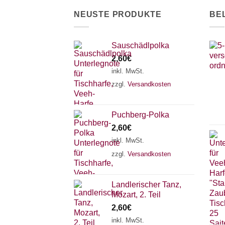
der
NEUSTE PRODUKTE
BE
Produktseite
gewählt
werden
Sauschädlpolka
2,60
€
inkl. MwSt.
zzgl.
Versandkosten
Puchberg-Polka
2,60
€
inkl. MwSt.
zzgl.
Versandkosten
Landlerischer Tanz,
Mozart, 2. Teil
2,60
€
inkl. MwSt.