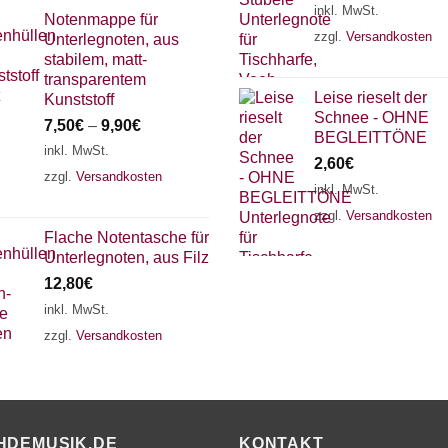
inkl. MwSt.
Notenmappe für
zzgl.
Versandkosten
Unterlegnoten, aus
stabilem, matt-
transparentem
Leise rieselt der
Kunststoff
Schnee - OHNE
7,50
€
–
9,90
€
BEGLEITTÖNE
inkl. MwSt.
2,60
€
zzgl.
Versandkosten
inkl. MwSt.
zzgl.
Versandkosten
Flache Notentasche für
Unterlegnoten, aus Filz
12,80
€
inkl. MwSt.
zzgl.
Versandkosten
HDEMUSIK.DE
KONTAKT