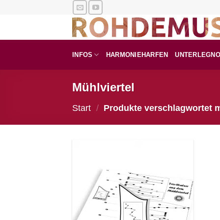
Zum
Inhalt
springen
INFOS
HARMONIEHARFEN
UNTERLEGN
Mühlviertel
Start
/
Produkte verschlagwortet mi