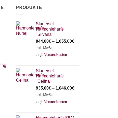
TE
PRODUKTE
Starterset
Harmonieharfe
"Silvana"
944,00
€
–
1.055,00
€
inkl. MwSt.
zzgl.
Versandkosten
ing
Starterset
Harmonieharfe
"Celina"
935,00
€
–
1.046,00
€
inkl. MwSt.
zzgl.
Versandkosten
Harmonieharfe„SILVANA"