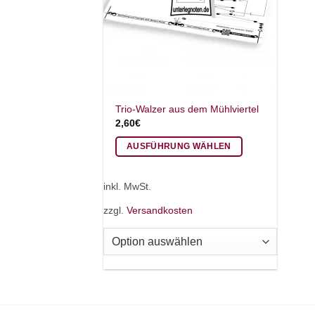
Trio-Walzer aus dem Mühlviertel
2,60
€
AUSFÜHRUNG WÄHLEN
Dieses
Produkt
inkl. MwSt.
weist
zzgl.
Versandkosten
mehrere
Varianten
auf.
Die
Optionen
können
auf