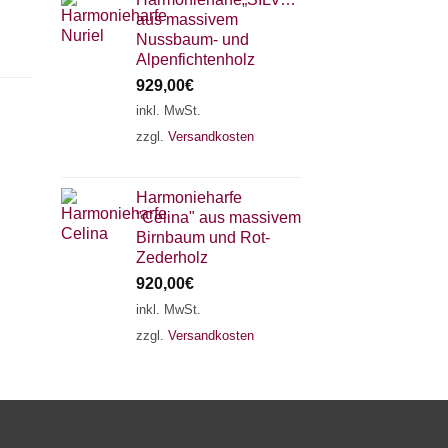
aus massivem
Nussbaum- und
Alpenfichtenholz
929,00
€
inkl. MwSt.
zzgl.
Versandkosten
×
Chat Support
Harmonieharfe
"Celina" aus massivem
18 SAITEN
21 SAITEN
25 SAITEN
37 SAITEN
Birnbaum und Rot-
Zederholz
920,00
€
AKKORDZITHER
inkl. MwSt.
zzgl.
Versandkosten