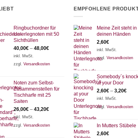
LIEBT
EMPFOHLENE PRODUK
Ringbuchordner für
Meine Zeit steht in
Unterlegnoten mit 50
deinen Händen
Sichthüllen
2,60
€
40,00
€
–
48,00
€
inkl. MwSt.
inkl. MwSt.
zzgl.
Versandkosten
zzgl.
Versandkosten
Somebody`s knock
Noten zum Selbst-
at your Door
Zusammenstellen für
2,60
€
–
3,20
€
Tischharfe mit 25
inkl. MwSt.
Saiten
zzgl.
Versandkosten
26,00
€
–
43,20
€
inkl. MwSt.
zzgl.
Versandkosten
In Mutters Stübele
2,60
€