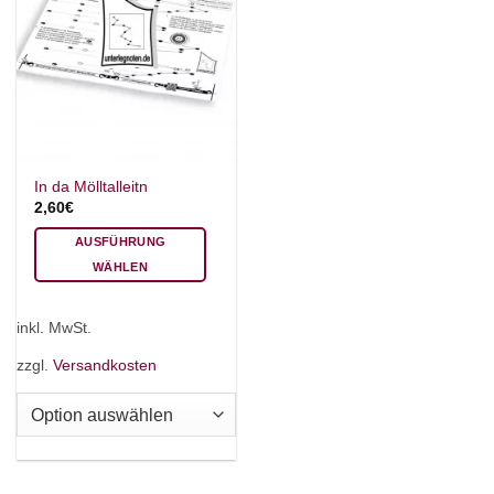
In da Mölltalleitn
2,60
€
AUSFÜHRUNG
WÄHLEN
Dieses
Produkt
inkl. MwSt.
weist
mehrere
zzgl.
Versandkosten
Varianten
auf.
Die
Optionen
können