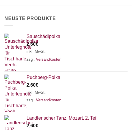
auf
der
Produktseite
NEUSTE PRODUKTE
gewählt
werden
Sauschädlpolka
2,60
€
inkl. MwSt.
zzgl.
Versandkosten
Puchberg-Polka
2,60
€
inkl. MwSt.
zzgl.
Versandkosten
×
Chat Support
Landlerischer Tanz, Mozart, 2. Teil
2,60
€
18 SAITEN
21 SAITEN
25 SAITEN
37 SAITEN