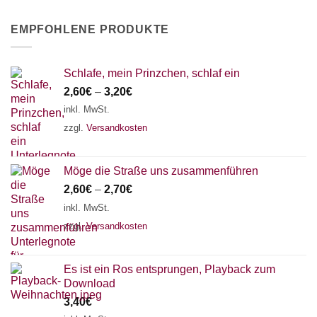
EMPFOHLENE PRODUKTE
Schlafe, mein Prinzchen, schlaf ein
2,60
€
–
3,20
€
inkl. MwSt.
zzgl.
Versandkosten
Möge die Straße uns zusammenführen
2,60
€
–
2,70
€
inkl. MwSt.
zzgl.
Versandkosten
Es ist ein Ros entsprungen, Playback zum
Download
3,40
€