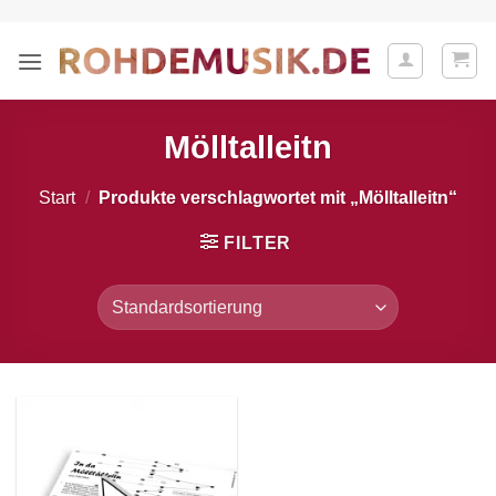
Zum
Inhalt
springen
Mölltalleitn
Start
/
Produkte verschlagwortet mit „Mölltalleitn“
FILTER