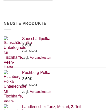
können
können
auf
auf
der
der
Produktseite
Produktseite
gewählt
NEUSTE PRODUKTE
gewählt
werden
werden
Sauschädlpolka
2,60
€
inkl. MwSt.
zzgl.
Versandkosten
Puchberg-Polka
2,60
€
inkl. MwSt.
zzgl.
Versandkosten
×
Chat Support
Landlerischer Tanz, Mozart, 2. Teil