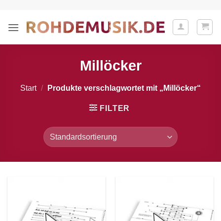
Zum
Inhalt
springen
Millöcker
Start
/
Produkte verschlagwortet mit „Millöcker“
FILTER