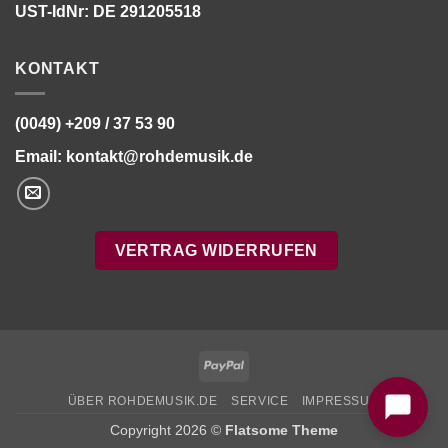
UST-IdNr: DE 291205518
KONTAKT
(0049) +209 / 37 53 90
Email:
kontakt@rohdemusik.de
VERTRAG WIDERRUFEN
Bitte stimmen Sie vorher der
Datenschutzerklärung
zu.
PayPal
ÜBER ROHDEMUSIK.DE
SERVICE
IMPRESSUM
Copyright 2026 ©
Flatsome Theme