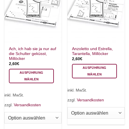
Ach, ich hab sie ja nur auf
Anzoletto und Estrella,
die Schulter geküsst,
Tarantella, Millöcker
Millöcker
2,60
€
2,60
€
AUSFÜHRUNG
AUSFÜHRUNG
WÄHLEN
WÄHLEN
Dieses
Dieses
Produkt
inkl. MwSt.
Produkt
weist
inkl. MwSt.
weist
mehrere
zzgl.
Versandkosten
mehrere
zzgl.
Versandkosten
Varianten
Varianten
auf.
auf.
Die
Die
Optionen
Optionen