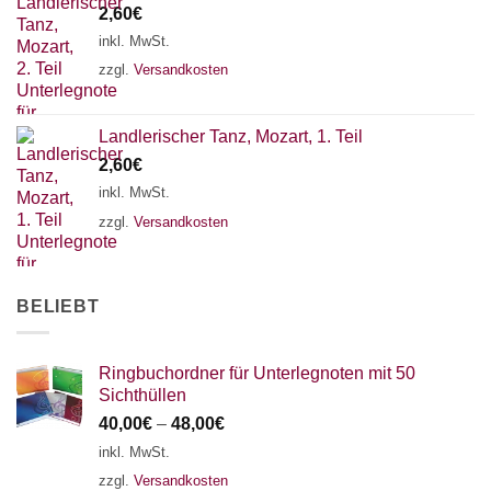
2,60
€
18 SAITEN
21 SAITEN
25 SAITEN
37 SAITEN
inkl. MwSt.
zzgl.
Versandkosten
AKKORDZITHER
Landlerischer Tanz, Mozart, 1. Teil
2,60
€
inkl. MwSt.
zzgl.
Versandkosten
BELIEBT
Ringbuchordner für Unterlegnoten mit 50
Sichthüllen
40,00
€
–
48,00
€
inkl. MwSt.
zzgl.
Versandkosten