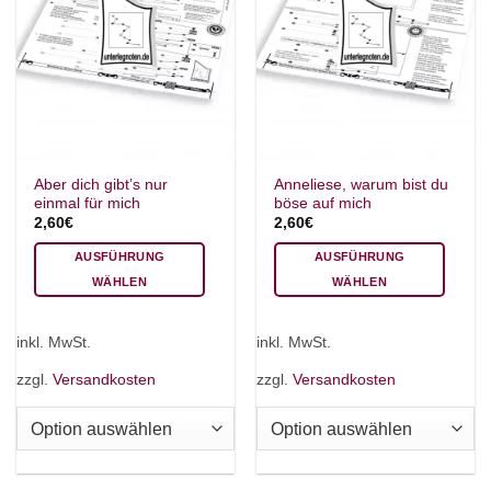
Aber dich gibt’s nur
Anneliese, warum bist du
einmal für mich
böse auf mich
2,60
€
2,60
€
AUSFÜHRUNG
AUSFÜHRUNG
WÄHLEN
WÄHLEN
Dieses
Dieses
Produkt
Produkt
inkl. MwSt.
inkl. MwSt.
weist
weist
mehrere
mehrere
zzgl.
Versandkosten
zzgl.
Versandkosten
Varianten
Varianten
auf.
auf.
Die
Die
Optionen
Optionen