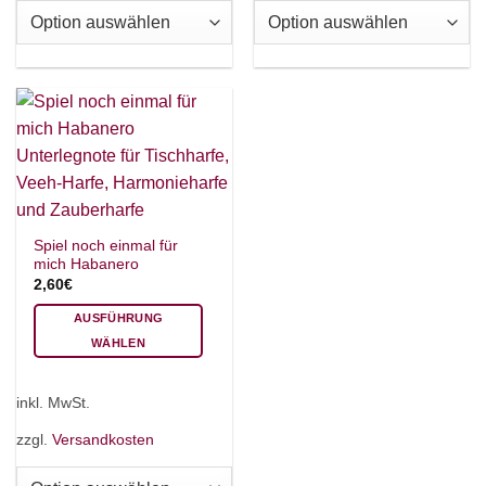
auf.
auf.
AKKORDZITHER
Die
Die
Optionen
Optionen
können
können
auf
auf
der
der
Produktseite
Produktseite
gewählt
gewählt
werden
werden
Spiel noch einmal für
mich Habanero
2,60
€
AUSFÜHRUNG
WÄHLEN
Dieses
Produkt
inkl. MwSt.
weist
mehrere
zzgl.
Versandkosten
Varianten
auf.