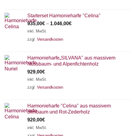
Starterset Harmonieharfe "Celina"
935,00
€
–
1.046,00
€
inkl. MwSt.
zzgl.
Versandkosten
Harmonieharfe„SILVANA" aus massivem
Nussbaum- und Alpenfichtenholz
929,00
€
inkl. MwSt.
zzgl.
Versandkosten
Harmonieharfe "Celina" aus massivem
Birnbaum und Rot-Zederholz
920,00
€
inkl. MwSt.
zzgl.
Versandkosten