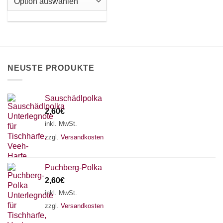
Die
Optionen
können
auf
der
Produktseite
NEUSTE PRODUKTE
gewählt
werden
Sauschädlpolka
2,60
€
inkl. MwSt.
zzgl.
Versandkosten
Puchberg-Polka
2,60
€
inkl. MwSt.
zzgl.
Versandkosten