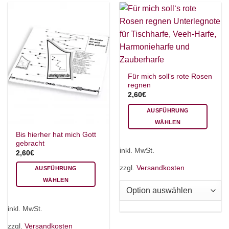
können
können
auf
auf
der
der
Produktseite
Produktseite
gewählt
gewählt
werden
werden
Für mich soll‘s rote Rosen
regnen
2,60
€
AUSFÜHRUNG
WÄHLEN
Dieses
Bis hierher hat mich Gott
gebracht
Produkt
inkl. MwSt.
2,60
€
weist
mehrere
zzgl.
Versandkosten
AUSFÜHRUNG
Varianten
WÄHLEN
auf.
Dieses
Die
Produkt
inkl. MwSt.
Optionen
weist
können
mehrere
zzgl.
Versandkosten