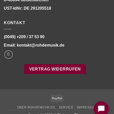
UST-IdNr: DE 291205518
KONTAKT
(0049) +209 / 37 53 90
Email:
kontakt@rohdemusik.de
VERTRAG WIDERRUFEN
Bitte stimmen Sie vorher der
Datenschutzerklärung
zu.
PayPal
ÜBER ROHDEMUSIK.DE
SERVICE
IMPRESSUM