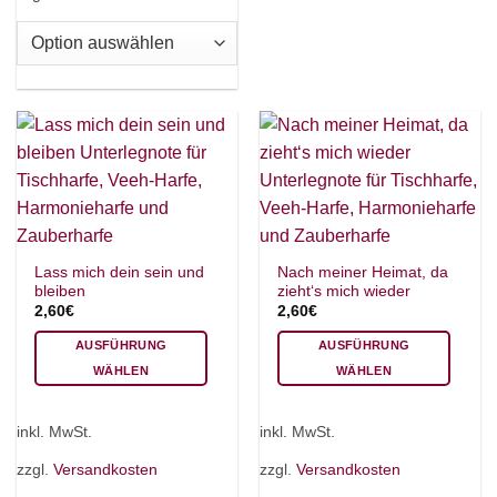
auf
Varianten
der
auf.
Produktseite
Die
gewählt
Optionen
werden
können
auf
der
Produktseite
gewählt
werden
Lass mich dein sein und
Nach meiner Heimat, da
bleiben
zieht‘s mich wieder
2,60
€
2,60
€
AUSFÜHRUNG
AUSFÜHRUNG
WÄHLEN
WÄHLEN
×
Chat Support
Dieses
Dieses
Produkt
Produkt
inkl. MwSt.
inkl. MwSt.
weist
weist
mehrere
mehrere
zzgl.
Versandkosten
zzgl.
Versandkosten
18 SAITEN
21 SAITEN
25 SAITEN
37 SAITEN
Varianten
Varianten