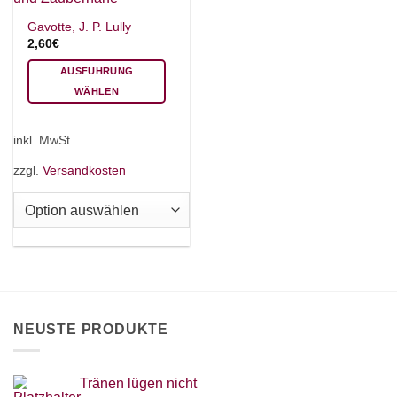
Gavotte, J. P. Lully
2,60
€
AUSFÜHRUNG
WÄHLEN
Dieses
Produkt
inkl. MwSt.
weist
mehrere
zzgl.
Versandkosten
Varianten
auf.
Die
Optionen
können
auf
der
Produktseite
NEUSTE PRODUKTE
gewählt
werden
Tränen lügen nicht