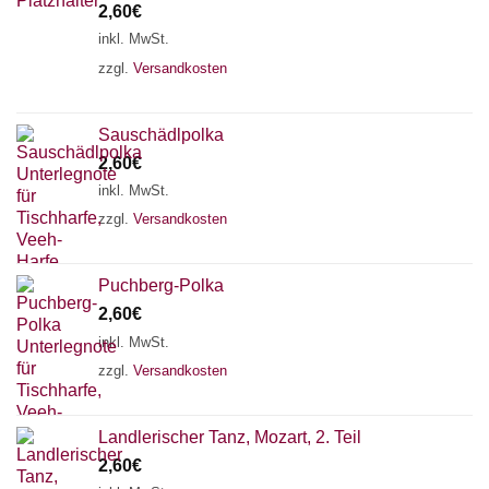
2,60
€
inkl. MwSt.
zzgl.
Versandkosten
Sauschädlpolka
2,60
€
inkl. MwSt.
zzgl.
Versandkosten
Puchberg-Polka
×
Chat Support
2,60
€
inkl. MwSt.
zzgl.
Versandkosten
18 SAITEN
21 SAITEN
25 SAITEN
37 SAITEN
Landlerischer Tanz, Mozart, 2. Teil
AKKORDZITHER
2,60
€