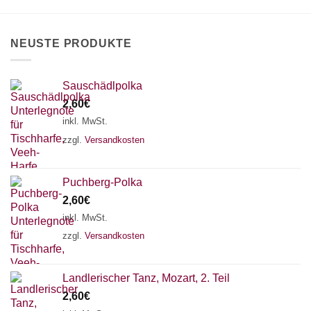
auf
der
Produktseite
NEUSTE PRODUKTE
gewählt
werden
Sauschädlpolka
2,60
€
inkl. MwSt.
zzgl.
Versandkosten
Puchberg-Polka
2,60
€
inkl. MwSt.
zzgl.
Versandkosten
×
Chat Support
Landlerischer Tanz, Mozart, 2. Teil
2,60
€