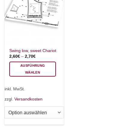
Swing low, sweet Chariot
2,60
€
–
2,70
€
AUSFÜHRUNG
WÄHLEN
Dieses
Produkt
inkl. MwSt.
weist
mehrere
zzgl.
Versandkosten
Varianten
auf.
Die
Optionen
können