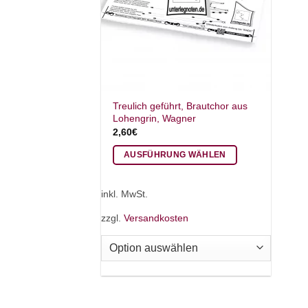
Treulich geführt, Brautchor aus
Lohengrin, Wagner
2,60
€
AUSFÜHRUNG WÄHLEN
Dieses
Produkt
inkl. MwSt.
weist
zzgl.
Versandkosten
mehrere
Varianten
auf.
Die
Optionen
können