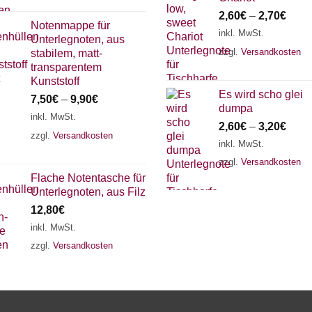
2,60
€
–
2,70
€
Notenmappe für
inkl. MwSt.
Unterlegnoten, aus
zzgl.
Versandkosten
stabilem, matt-
transparentem
Kunststoff
Es wird scho glei
7,50
€
–
9,90
€
dumpa
inkl. MwSt.
2,60
€
–
3,20
€
zzgl.
Versandkosten
inkl. MwSt.
zzgl.
Versandkosten
Flache Notentasche für
Unterlegnoten, aus Filz
12,80
€
inkl. MwSt.
zzgl.
Versandkosten