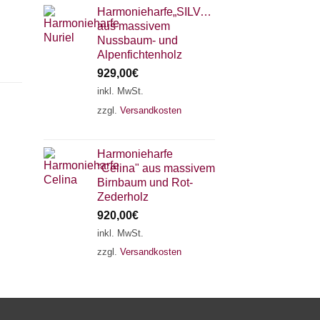
Harmonieharfe„SILVANA"
aus massivem
Nussbaum- und
Alpenfichtenholz
929,00
€
inkl. MwSt.
zzgl.
Versandkosten
×
Chat Support
Harmonieharfe
"Celina" aus massivem
18 SAITEN
21 SAITEN
25 SAITEN
37 SAITEN
Birnbaum und Rot-
Zederholz
920,00
€
AKKORDZITHER
inkl. MwSt.
zzgl.
Versandkosten