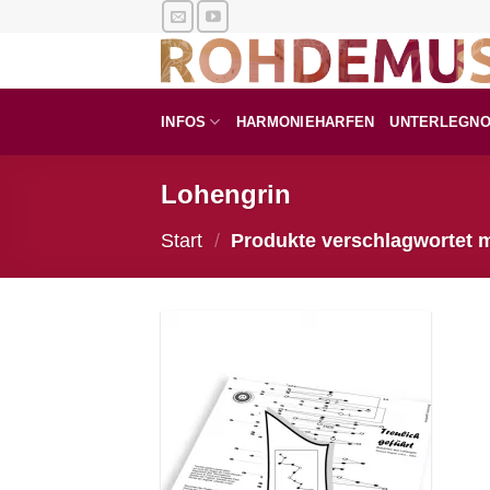
Zum
Inhalt
springen
INFOS
HARMONIEHARFEN
UNTERLEGN
Lohengrin
Start
/
Produkte verschlagwortet m