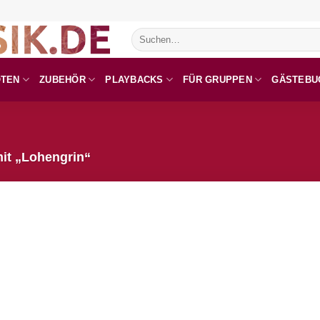
Suchen
nach:
OTEN
ZUBEHÖR
PLAYBACKS
FÜR GRUPPEN
GÄSTEBU
it „Lohengrin“