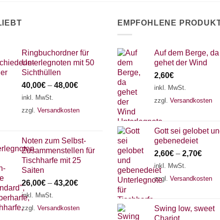
LIEBT
EMPFOHLENE PRODUK
Ringbuchordner für
Auf dem Berge, da
Unterlegnoten mit 50
gehet der Wind
Sichthüllen
2,60
€
40,00
€
–
48,00
€
inkl. MwSt.
inkl. MwSt.
zzgl.
Versandkosten
zzgl.
Versandkosten
Gott sei gelobet u
Noten zum Selbst-
gebenedeiet
Zusammenstellen für
2,60
€
–
2,70
€
Tischharfe mit 25
inkl. MwSt.
Saiten
zzgl.
Versandkosten
26,00
€
–
43,20
€
inkl. MwSt.
zzgl.
Versandkosten
Swing low, sweet
Chariot