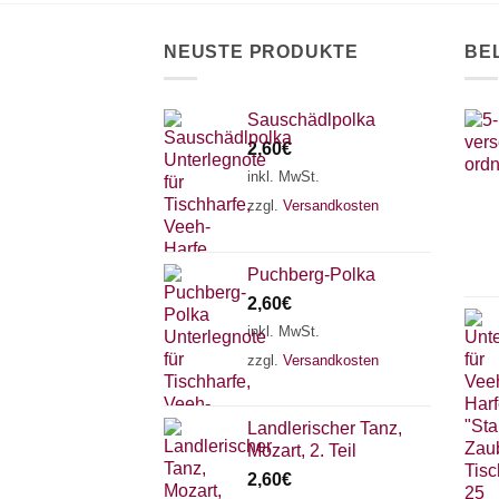
auf
der
NEUSTE PRODUKTE
BE
Produktseite
gewählt
werden
Sauschädlpolka
2,60
€
inkl. MwSt.
zzgl.
Versandkosten
Puchberg-Polka
2,60
€
inkl. MwSt.
zzgl.
Versandkosten
Landlerischer Tanz,
Mozart, 2. Teil
2,60
€